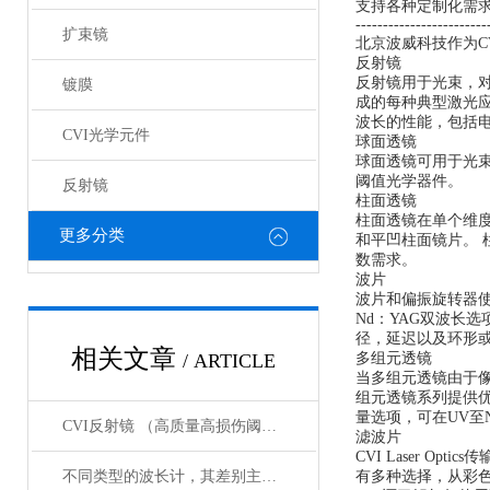
支持各种定制化需
------------------------
扩束镜
北京波威科技作为CV
反射镜
反射镜用于光束，
镀膜
成的每种典型激光应
波长的性能，包括电
CVI光学元件
球面透镜
球面透镜可用于光束聚
阈值光学器件。
反射镜
柱面透镜
柱面透镜在单个维度
更多分类
和平凹柱面镜片。
数需求。
波片
波片和偏振旋转器使
Nd：YAG双波长选
径，延迟以及环形
相关文章
/ ARTICLE
多组元透镜
当多组元透镜由于
组元透镜系列提供
量选项，可在UV至
CVI反射镜 （高质量高损伤阈值反射镜）产品介绍
滤波片
CVI Laser 
不同类型的波长计，其差别主要体现在以下这些地方
有多种选择，从彩