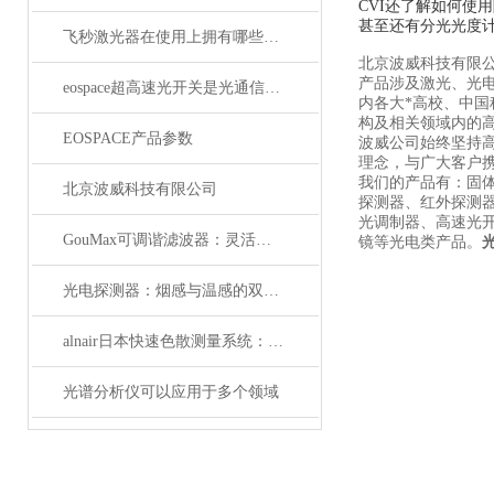
CVI还了解如何
甚至还有分光光度
飞秒激光器在使用上拥有哪些特点？
北京波威科技有限
产品涉及激光、光
eospace超高速光开关是光通信领域的革新之作
内各大*高校、中
构及相关领域内的
EOSPACE产品参数
波威公司始终坚持
理念，与广大客户携
我们的产品有：固
北京波威科技有限公司
探测器、红外探测
光调制器、高速光
GouMax可调谐滤波器：灵活性与性能的结合
镜等光电类产品。
光电探测器：烟感与温感的双重角色
alnair日本快速色散测量系统：精准捕捉光学世界的瞬息万变
光谱分析仪可以应用于多个领域