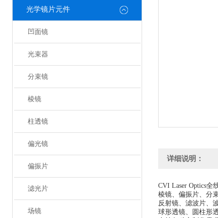
光学镜片元件
凹面镜
光束器
分束镜
棱镜
柱透镜
偏光镜
详细说明：
偏振片
CVI Laser Optic
滤光片
棱镜、偏振片、分
反射镜、滤波片、
场镜
球形透镜、圆柱形