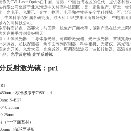
作为CVI Laser Optics在中国、香港、中国台湾地区的总代，提供各种
技有限公司坐落于北京海淀中关村高科技园区，是一家集生产、研发、销
光、光电子、光通讯、光学、物理、电子和生物等多个学科领域，可广泛
校、中国科学院所属各研究所、航天科工/科技集团所属研究所、中电集团
域内的高科技公司。
终坚持高起点，高要求，与国际一线生产厂商携手，做到产品在技术上同
大客户携手共创美好明天!
有：固体激光器、半导体激光器、可调谐激光器、光纤激光器、窄线宽激
外探测器、超快探测器、焦平面阵列探测器、科学相机、光谱仪、高光谱
高速光开关、光发大器、光衰减器、可调谐滤波器、波长转换器、高温光
产品。
光学反射镜
光学反射镜
分反射激光镜：pr1
R1
50nm：标准级康宁79801 - d
0nm: N-BK7
-0.25mm
.25mm
分（***平面基材）
.05mm（仅球面基板）