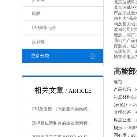
北京波威科技
北京波威科
产品涉及激
镀膜
内各大*高
构及相关领
CVI光学元件
波威公司始
理念，与广
我们的产品
反射镜
探测器、红
光调制器、
更多分类
镜等光电类
高能部
规范
相关文章
产品代码：P
/ ARTICLE
衬底材料:λ≤4
(石英)λ > 45
CVI反射镜 （高质量高损伤阈值反射镜）产品介绍
直径公差：+0/
厚度公差：±0
选择相位调制器的重要因素有哪些？你清楚吗？
楔形：≤5弧
同心度：±0