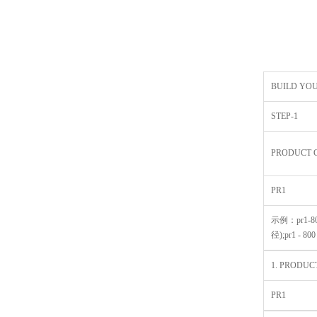
BUILD YO
STEP-1
PRODUCT 
PR1
示例：pr1-800
径);pr1 - 8
1. PRODUC
PR1