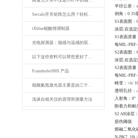
高速光开关不仅是OXC中的核心器件，它还广泛应用于这些领域
半径公差：±
倒角：0.3
Sercalo开关矩阵怎么用？轻松实现光路智能切换
S1表面图：633
iXblue铌酸锂调制器
涂层;在选
S1表面质量：
光电探测器：烟感与温感的双重角色
每MIL-PRF-
S2表面图：633
以下这些资料可以帮您更好了解偏振分析仪
涂层;在选
S2表面质量：
FraunhoferHHI 产品
每MIL-PRF
畸变：<λ/ 10
稳频氦氖激光器主要是由三个部分组成
透明孔径：≥
入射角：0°
浅谈自相关仪的原理和测量方法
附着力和耐久性
S2 AR涂层
损伤阈值:
熔融二氧化硅：20
N-BK7: 10j 