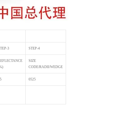
TEP-3
STEP-4
REFLECTANCE
SIZE
%)
CODE/RADII/WEDGE
5
0525