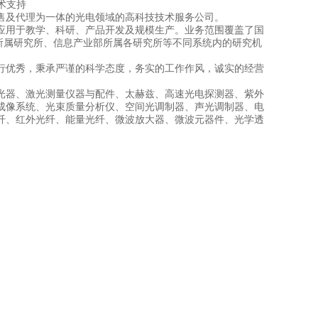
技术支持
售及代理为一体的光电领域的高科技技术服务公司。
应用于教学、科研、产品开发及规模生产。业务范围覆盖了国
所属研究所、信息产业部所属各研究所等不同系统内的研究机
行优秀，秉承严谨的科学态度，务实的工作作风，诚实的经营
光器、激光测量仪器与配件、太赫兹、高速光电探测器、紫外
成像系统、光束质量分析仪、空间光调制器、声光调制器、电
纤、红外光纤、能量光纤、微波放大器、微波元器件、光学透