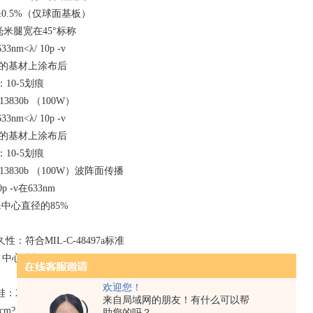
0.5%（仅球面基板）
5毫米腿宽在45°标称
nm<λ/ 10p -v
定的基材上涂布后
10-5划痕
13830b （100W）
nm<λ/ 10p -v
定的基材上涂布后
10-5划痕
-13830b （100W）波阵面传播
p -v在633nm
中心直径的85%
：符合MIL-C-48497a标准
：中心波长R≤0.25%
欢迎您！
j /cm?，20ns, 20Hz, 1064nm
来自局域网的朋友！有什么可以帮
/cm?，20ns, 20Hz, 1064nm
助您的吗？