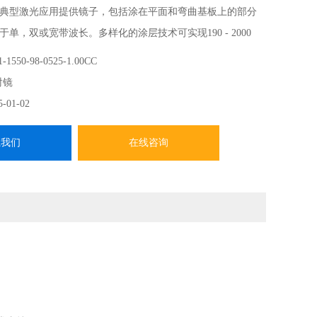
典型激光应用提供镜子，包括涂在平面和弯曲基板上的部分
单，双或宽带波长。多样化的涂层技术可实现190 - 2000
，包括电子束电介质，离子束溅射，高密度铝，银和金，以及
-1550-98-0525-1.00CC
涂层。光学反射镜
射镜
5-01-02
系我们
在线咨询