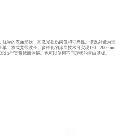
，优异的表面形状，高激光损伤阈值和可靠性。该反射镜为现
或宽带波长。多样化的涂层技术可实现190 - 2000 nm
RIte™宽带镜面涂层。也可以使用不同形状的空白基板。