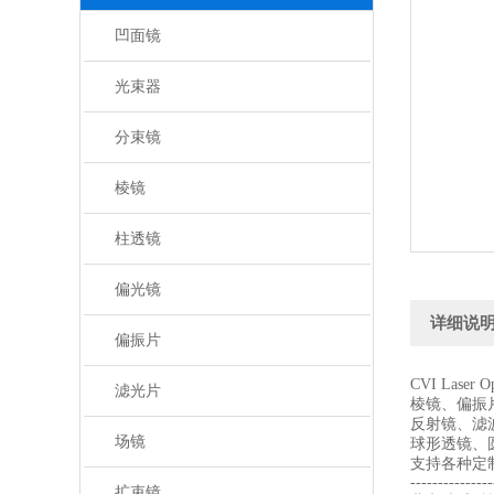
凹面镜
光束器
分束镜
棱镜
柱透镜
偏光镜
详细说
偏振片
CVI Laser
滤光片
棱镜、偏振
反射镜、滤
场镜
球形透镜、
支持各种定
---------------
扩束镜