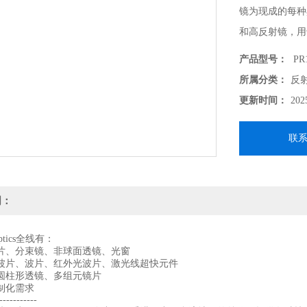
镜为现成的每种
和高反射镜，用于
nm波长的性能
产品型号：
PR1
高反射宽带镜面
所属分类：
反
更新时间：
202
联
明：
 Optics全线有：
片、分束镜、非球面透镜、光窗
波片、波片、红外光波片、激光线超快元件
圆柱形透镜、多组元镜片
制化需求
-----------