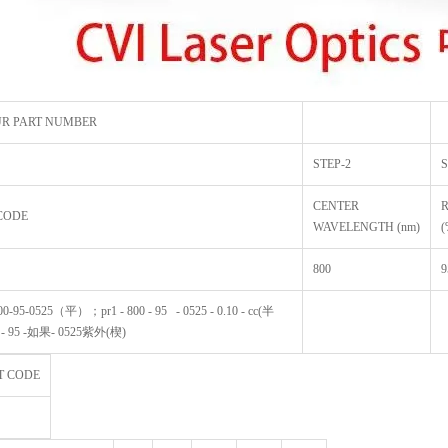
UR PART NUMBER
STEP-2
S
CENTER
CODE
WAVELENGTH (nm)
(
800
9
-95-0525（平）；pr1 - 800 - 95 - 0525 - 0.10 - cc(半
00 - 95 -如果- 0525紫外(楔)
T CODE