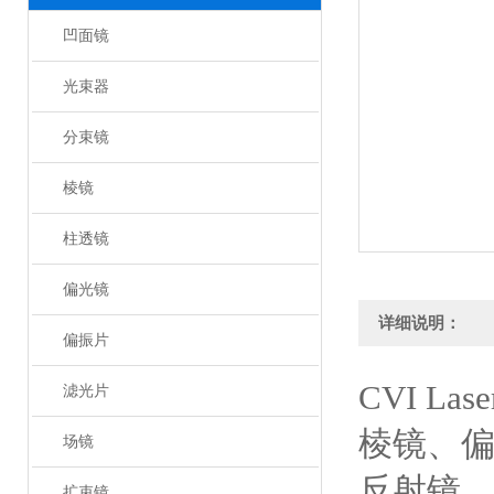
凹面镜
光束器
分束镜
棱镜
柱透镜
偏光镜
详细说明：
偏振片
CVI Las
滤光片
棱镜、
场镜
反射镜
扩束镜