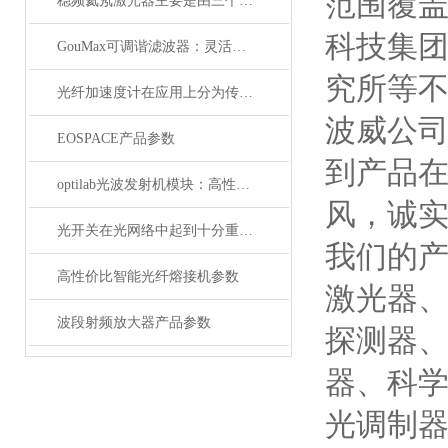
范围覆盖
稳频氦氖激光器主要是由三个部分组成
科技集
GouMax可调谐滤波器：灵活性与性能的结合
究所等
光纤加速度计在应用上分为传光型的和传感型
波威公
EOSPACE产品参数
到产品
optilab光波发射机模块：高性能通信的核心组件
风，诚实
光开关在光网络中起到十分重要的作用
我们的
高性价比智能光纤熔接机参数
激光器
波段射频放大器产品参数
探测器
器、科
光调制