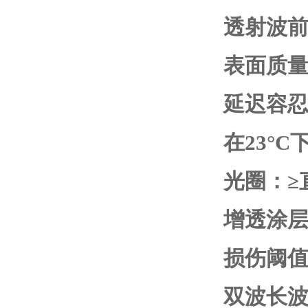
透射波前：
表面质量：
延迟容忍
在23
°C
光圈：≥直
增透涂
损伤阈值：10
双波长