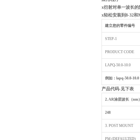
x
衍射对单一波长的
x
轻松安装到8-32
和M
建立您的零件编号
STEP-1
PRODUCT CODE
LAPQ-50.0-10.0
例如：lapq-50.0-10.0 
产品代码-
见下表
2. AR
涂层波长（nm
248
3. POST MOUNT
PM (DEFAULTED)