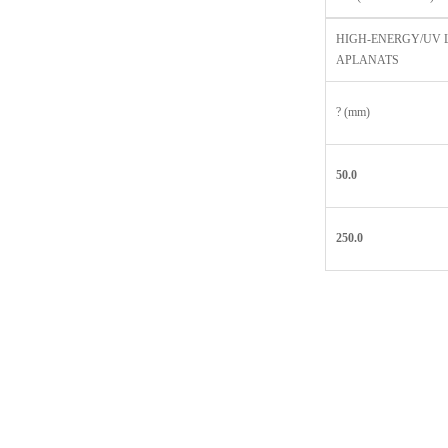
HIGH-ENERGY/UV 
APLANATS
? (mm)
50.0
250.0