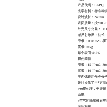
产品代码：LAPQ
光学材料：标准等级康宁7
设计波长：248nm
表面质量：按MIL-PR
外壳尺寸公差：±0.1
减反射涂层：波长由
窄带：R
≤0.25% /
面
宽带:Ravg
每个表面≤0.5%
损伤阈值
窄带：15 J/cm2, 20n
宽带：10 J/cm2, 20n
平面镜也用作准分
设计提供了***更
x
光束处理，干涉仪
系统
x
空气间隔熔融石英
应用程序