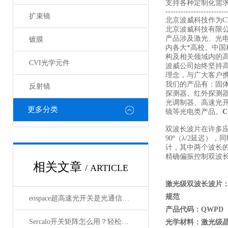
支持各种定制化需
------------------------
扩束镜
北京波威科技作为CV
北京波威科技有限
产品涉及激光、光
镀膜
内各大*高校、中
构及相关领域内的
CVI光学元件
波威公司始终坚持
理念，与广大客户携
我们的产品有：固
反射镜
探测器、红外探测
光调制器、高速光
更多分类
镜等光电类产品。
双波长波片在许多
90º（λ/2延迟）
计，其中两个波长
精确偏振控制双波长
相关文章
/ ARTICLE
激光级双波长波片：
规范
eospace超高速光开关是光通信领域的革新之作
产品代码：QWPD
Sercalo开关矩阵怎么用？轻松实现光路智能切换
光学材料：激光级