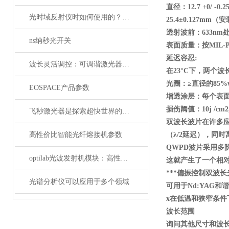
直径：12.7 +0/ -0.
光时域反射仪时如何使用的？使用时又要注意哪些事项？
25.4
±0.127mm
（安
透射波前：633nm
处
ns纳秒光开关
表面质量：按MIL-PR
延迟容忍:
波长灵活调控：可调谐激光器在WDM系统中的应用解析
在23
°C
下，两个波
光圈：≥直径的85%wav
EOSPACE产品参数
增透涂层：每个表
损伤阈值：10j /cm2, 
飞秒激光器是探索超快世界的利器
双波长波片在许多
高性价比智能光纤熔接机参数
（λ/2
延迟），同时
QWPD
波片采用多
optilab光波发射机模块：高性能通信的核心组件
这就产生了一个相
***偏振控制双波长
光谱分析仪可以应用于多个领域
可用于Nd:YAG
和谐
x
在低温和狭窄条件
波长范围
询问其他尺寸和波长