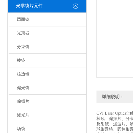
光学镜片元件
凹面镜
光束器
分束镜
棱镜
柱透镜
偏光镜
详细说明：
偏振片
CVI Laser Optic
滤光片
棱镜、偏振片、分
反射镜、滤波片、
场镜
球形透镜、圆柱形