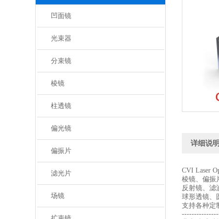
凹面镜
光束器
分束镜
棱镜
柱透镜
偏光镜
详细说
偏振片
CVI Laser
滤光片
棱镜、偏振
反射镜、滤
场镜
球形透镜、
支持各种定
---------------
扩束镜