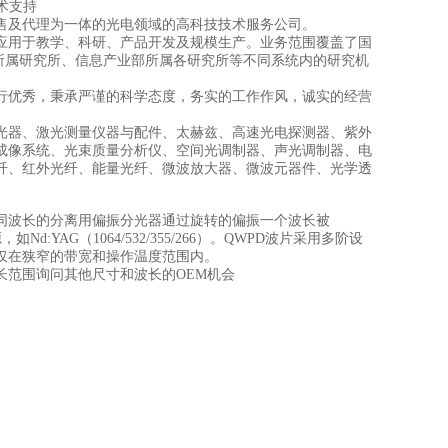
技术支持
售及代理为一体的光电领域的高科技技术服务公司。
应用于教学、科研、产品开发及规模生产。业务范围覆盖了国
所属研究所、信息产业部所属各研究所等不同系统内的研究机
行优秀，秉承严谨的科学态度，务实的工作作风，诚实的经营
光器、激光测量仪器与配件、太赫兹、高速光电探测器、紫外
成像系统、光束质量分析仪、空间光调制器、声光调制器、电
纤、红外光纤、能量光纤、微波放大器、微波元器件、光学透
同波长的分离用偏振分光器通过旋转的偏振一个波长被
YAG（1064/532/355/266）。QWPD波片采用多阶设
仅在狭窄的带宽和操作温度范围内。
长范围询问其他尺寸和波长的OEM机会