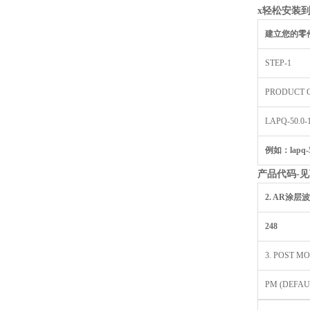
x
轻松安装到8
建立您的零
STEP-1
PRODUCT 
LAPQ-50.0-1
例如：lapq-50
产品代码-
见
2. AR
涂层波
248
3. POST M
PM (DEFAU