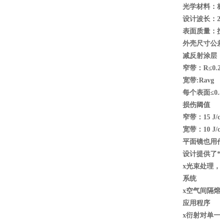
光学材料：标准
设计波长：2
表面质量：按M
外壳尺寸公差
减反射涂层：
窄带：R
≤0.
宽带:Ravg
每个表面≤0.
损伤阈值
窄带：15 J/cm
宽带：10 J/cm
平面镜也用
设计提供了
x
光束处理
系统
x
空气间隔
应用程序
x
衍射对单