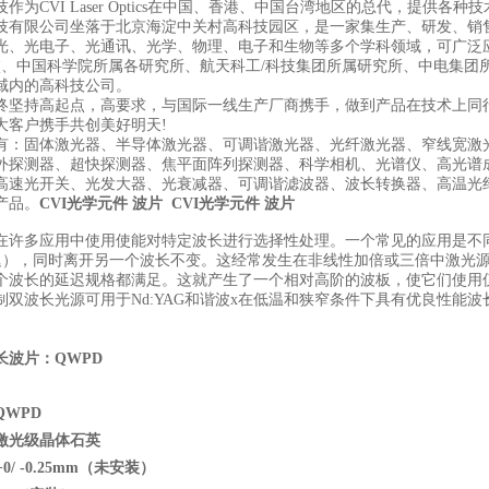
作为CVI Laser Optics在中国、香港、中国台湾地区的总代，提供各种
技有限公司坐落于北京海淀中关村高科技园区，是一家集生产、研发、销
光、光电子、光通讯、光学、物理、电子和生物等多个学科领域，可广泛
校、中国科学院所属各研究所、航天科工/科技集团所属研究所、中电集团
域内的高科技公司。
终坚持高起点，高要求，与国际一线生产厂商携手，做到产品在技术上同
大客户携手共创美好明天!
有：固体激光器、半导体激光器、可调谐激光器、光纤激光器、窄线宽激
外探测器、超快探测器、焦平面阵列探测器、科学相机、光谱仪、高光谱
高速光开关、光发大器、光衰减器、可调谐滤波器、波长转换器、高温光
产品。
CVI光学元件 波片
CVI光学元件 波片
在许多应用中使用使能对特定波长进行选择性处理。一个常见的应用是不
2延迟），同时离开另一个波长不变。这经常发生在非线性加倍或三倍中激光源，如Nd:
个波长的延迟规格都满足。这就产生了一个相对高阶的波板，使它们使用
制双波长光源可用于Nd:YAG和谐波x在低温和狭窄条件下具有优良性能波
长波片：QWPD
WPD
激光级晶体石英
0/ -0.25mm
（未安装）