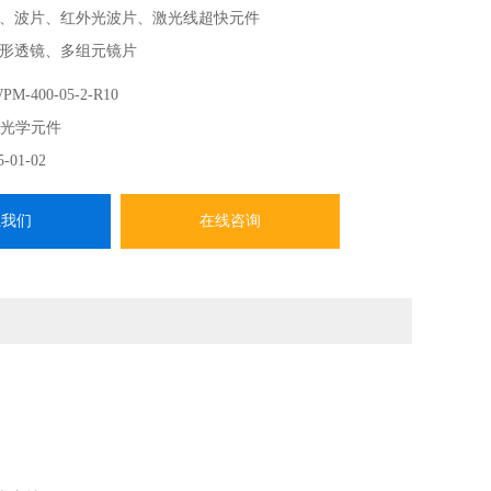
、波片、红外光波片、激光线超快元件
形透镜、多组元镜片
求 CVI光学元件 波片
M-400-05-2-R10
-------
I光学元件
CVI Laser Optics在中国、香港、中国台湾地区的总代，提
5-01-02
系我们
在线咨询