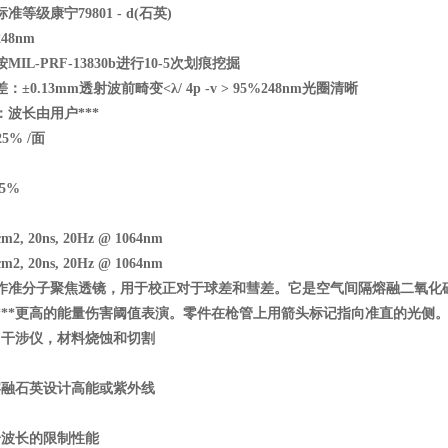
等级康宁79801 - d(
石英)
48nm
IL-PRF-13830b
进行10-5
次划痕挖掘
：±0.13mm
透射波前畸变<
λ/ 4p -v > 95%248nm
光圈清晰
波长由用户***
25% /
面
5%
2, 20ns, 20Hz @ 1064nm
2, 20ns, 20Hz @ 1064nm
作准分子聚焦透镜，用于校正对于球差和彗差。它是空气间隔熔融二氧化
***更高的能量伤害阈值表演。零件在枪管上用箭头标记指向准直的光侧
，干涉仪，材料烧蚀和切割
熔融石英设计高能或紫外线
一波长的限制性能