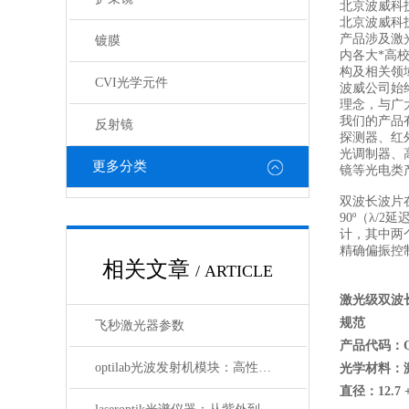
北京波威科技
北京波威科
产品涉及激
镀膜
内各大*高
构及相关领
CVI光学元件
波威公司始
理念，与广
我们的产品
反射镜
探测器、红
光调制器、
更多分类
镜等光电类
双波长波片
90º（λ/
计，其中两
精确偏振控
相关文章
/ ARTICLE
激光级双波
规范
飞秒激光器参数
产品代码：Q
optilab光波发射机模块：高性能通信的核心组件
光学材料：
直径：12.7 +