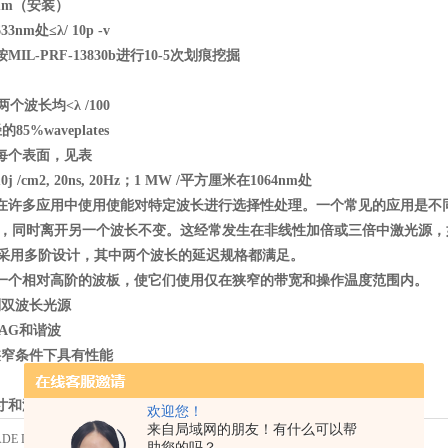
mm
（安装）
33nm
处≤λ/ 10p -v
IL-PRF-13830b
进行10-5
次划痕挖掘
两个波长均<
λ /100
5%waveplates
每个表面，见表
/cm2, 20ns, 20Hz
；1 MW /
平方厘米在1064nm
处
在许多应用中使用使能对特定波长进行选择性处理。一个常见的应用是不同
，同时离开另一个波长不变。这经常发生在非线性加倍或三倍中激光源，如N
采用多阶设计，其中两个波长的延迟规格都满足。
一个相对高阶的波板，使它们使用仅在狭窄的带宽和操作温度范围内。
制双波长光源
AG
和谐波
狭窄条件下具有性能
寸和波长的OEM
机会缺陷的组合
欢迎您！
来自局域网的朋友！有什么可以帮
ADE DUAL-WAVELENGTH
助您的吗？