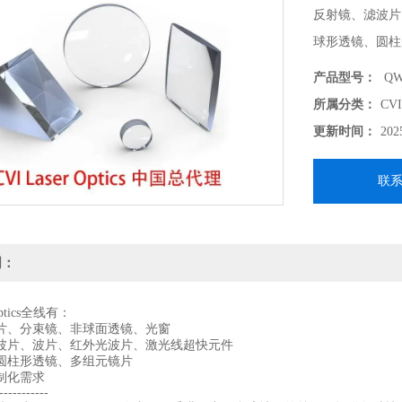
反射镜、滤波片
球形透镜、圆柱
支持各种定制化需
产品型号：
QWP
-------------------
所属分类：
CV
北京波威科技作为
更新时间：
202
供各种技术支持
联
明：
 Optics全线有：
片、分束镜、非球面透镜、光窗
波片、波片、红外光波片、激光线超快元件
圆柱形透镜、多组元镜片
制化需求
-----------