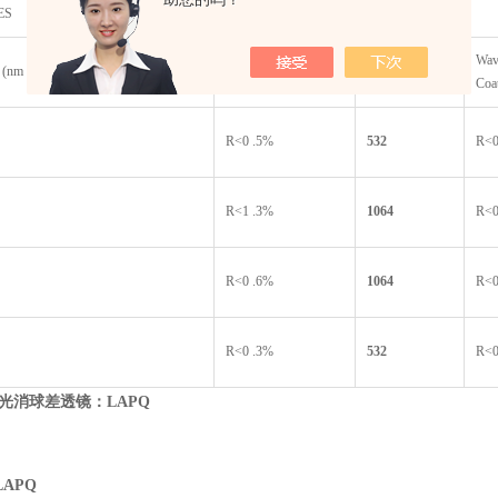
ES
Wavelength 1 AR
Wavelength 2
Wav
 (nm
Coating
(nm)
Coa
R<0 .5%
532
R<0
R<1 .3%
1064
R<0
R<0 .6%
1064
R<0
R<0 .3%
532
R<0
光消球差透镜：LAPQ
APQ