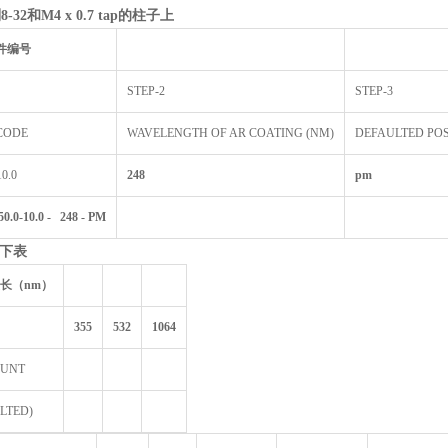
-32
和M4 x 0.7 tap
的柱子上
件编号
STEP-2
STEP-3
CODE
WAVELENGTH OF AR COATING (NM)
DEFAULTED PO
0.0
248
pm
.0-10.0 - 248 - PM
下表
长（nm
）
355
532
1064
OUNT
LTED)