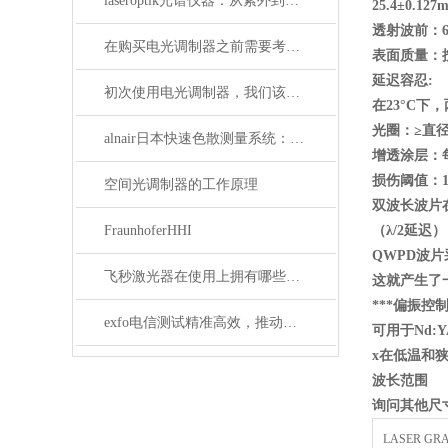
laseroptik光谱仪器：从紫外到红外的精密光学测量解决方案
25.4
±0.127
透射波前：6
在购买电光调制器之前需要考虑许多性质
表面质量：按M
延迟容忍:
初次使用电光调制器，我们该注意什么事项？
在23
°C
下，
光圈：≥直径的8
alnair日本快速色散测量系统：精准捕捉光学世界的瞬息万变
增透涂层：
损伤阈值：10j 
空间光调制器的工作原理
双波长波片
FraunhoferHHI
（λ/2
延迟）
QWPD
波片
飞秒激光器在使用上拥有哪些特点？
这就产生了
***偏振控
exfo电信测试精准高效，推动通信网络质量新标准
可用于Nd:Y
x
在低温和
波长范围
询问其他尺
LASER GR