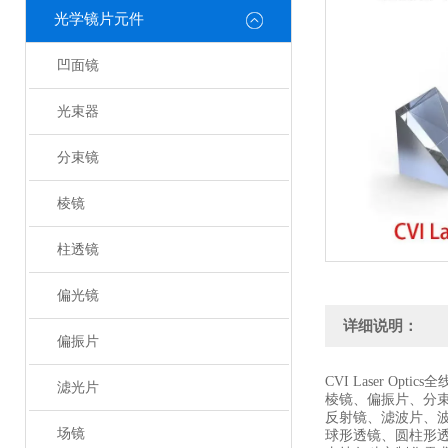
光学镜片元件
凹面镜
光束器
分束镜
棱镜
柱透镜
偏光镜
详细说明：
偏振片
CVI Laser Optic
滤光片
棱镜、偏振片、分
反射镜、滤波片、
场镜
球形透镜、圆柱形