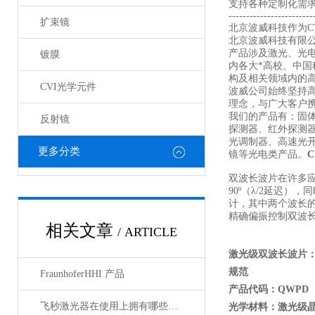
支持各种定制化需
------------------------
扩束镜
北京波威科技作为CV
北京波威科技有限
产品涉及激光、光
镀膜
内各大*高校、中
构及相关领域内的
CVI光学元件
波威公司始终坚持
理念，与广大客户携
我们的产品有：固
反射镜
探测器、红外探测
光调制器、高速光
更多分类
镜等光电类产品。
双波长波片在许多
90º（λ/2延迟）
计，其中两个波长
精确偏振控制双波长
相关文章
/ ARTICLE
激光级双波长波片：
规范
FraunhoferHHI 产品
产品代码：QWPD
飞秒激光器在使用上拥有哪些特点？
光学材料：激光级