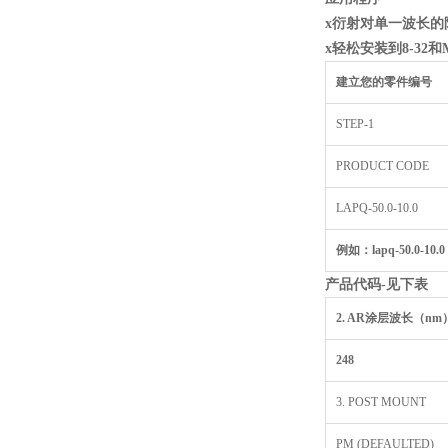
x
衍射对单一波长的
x
轻松安装到8-32
和M
建立您的零件编号
STEP-1
PRODUCT CODE
LAPQ-50.0-10.0
例如：lapq-50.0-10.0 
产品代码-
见下表
2. AR
涂层波长（nm
248
3. POST MOUNT
PM (DEFAULTED)