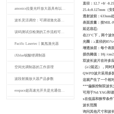
直径：12.7 +0/ -0.
amonics拉曼光纤放大器具有以下四大优点
25.4
±0.127mm
（安
透射波前：633nm
处
波长灵活调控：可调谐激光器在WDM系统中的应用解析
表面质量：按MIL-PR
延迟容忍:
误码测试仪检测的工作流程可概括为以下几个步骤
在23
°C
下，两个波
光圈：≥直径的85%wav
Pacific Lasertec丨氦氖激光器
增透涂层：每个表
损伤阈值：10j /cm2, 
iXblue铌酸锂调制器
双波长波片在许多
空间光调制器的工作原理
（λ/2
延迟），同时
QWPD
波片采用多
波段射频放大器产品参数
这就产生了一个相
***偏振控制双波长
eospace超高速光开关是光通信领域的革新之作
可用于Nd:YAG
和谐
x
在低温和狭窄条件
波长范围
询问其他尺寸和波长