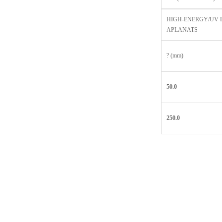
HIGH-ENERGY/UV 
APLANATS
? (mm)
50.0
250.0