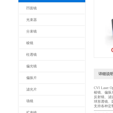
凹面镜
光束器
分束镜
棱镜
柱透镜
偏光镜
详细说
偏振片
CVI Laser
滤光片
棱镜、偏振
反射镜、滤
场镜
球形透镜、
支持各种定
---------------
扩束镜