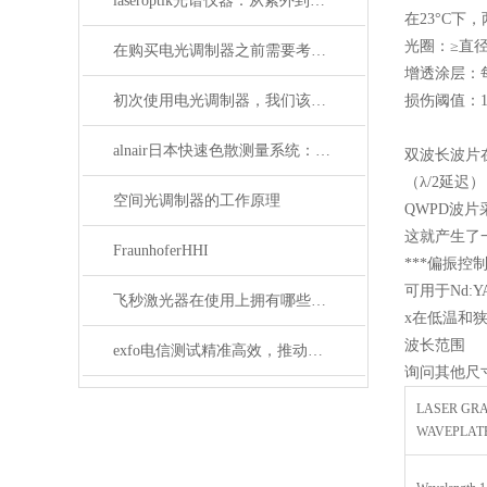
laseroptik光谱仪器：从紫外到红外的精密光学测量解决方案
在23°C下，
光圈：≥直径的8
在购买电光调制器之前需要考虑许多性质
增透涂层：
初次使用电光调制器，我们该注意什么事项？
损伤阈值：10j
alnair日本快速色散测量系统：精准捕捉光学世界的瞬息万变
双波长波片
（λ/2延迟
空间光调制器的工作原理
QWPD波
这就产生了
FraunhoferHHI
***偏振控
可用于Nd:
飞秒激光器在使用上拥有哪些特点？
x在低温和
波长范围
exfo电信测试精准高效，推动通信网络质量新标准
询问其他尺
LASER GR
WAVEPLAT