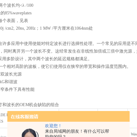
两个波长均<λ /100
5%waveplates
每个表面，见表
 /cm2, 20ns, 20Hz；1 MW /平方厘米在1064nm处
在许多应用中使用使能对特定波长进行选择性处理。一个常见的应用是不同
），同时离开另一个波长不变。这经常发生在非线性加倍或三倍中激光源，如Nd:YAG
片采用多阶设计，其中两个波长的延迟规格都满足。
一个相对高阶的波板，使它们使用仅在狭窄的带宽和操作温度范围内。
制双波长光源
YAG和谐波
狭窄条件下具有性能
寸和波长的OEM机会缺陷的组合
ADE DUAL-WAVELENGTH
ES
欢迎您！
来自局域网的朋友！有什么可以帮
Wavelength 1 AR
Wavelength 2
Wav
助您的吗？