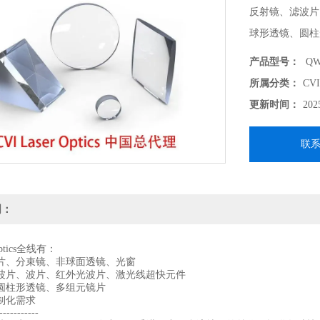
反射镜、滤波片
球形透镜、圆柱
支持各种定制化需
产品型号：
QWP
-------------------
所属分类：
CV
北京波威科技作为
更新时间：
202
供各种技术支持
联
明：
 Optics全线有：
片、分束镜、非球面透镜、光窗
波片、波片、红外光波片、激光线超快元件
圆柱形透镜、多组元镜片
制化需求
-----------