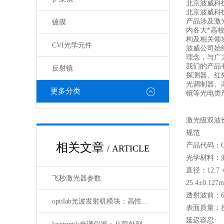
北京波威科技
北京波威科
产品涉及激
镀膜
内各大*高
构及相关领
CVI光学元件
波威公司始
理念，与广
我们的产品
反射镜
探测器、红
光调制器、
更多分类
镜等光电类
激光级双波
规范
相关文章
产品代码：Q
/ ARTICLE
光学材料：
直径：12.7 
飞秒激光器参数
25.4±0.1
透射波前：633
optilab光波发射机模块：高性能通信的核心组件
表面质量：按M
延迟容忍: