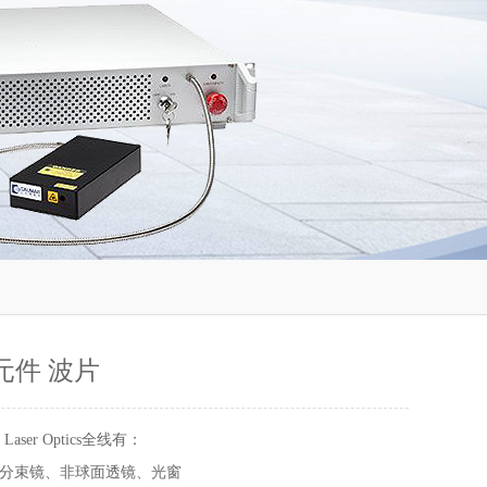
元件 波片
 Laser Optics全线有：
分束镜、非球面透镜、光窗