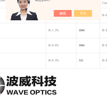
 (nm
Coating
(nm)
Coa
R<0 .5%
532
R<0
R<1 .3%
1064
R<0
R<0 .6%
1064
R<0
R<0 .3%
532
R<0