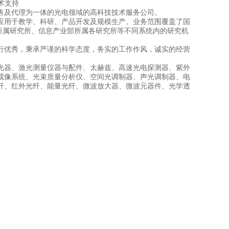
技术支持
售及代理为一体的光电领域的高科技技术服务公司。
应用于教学、科研、产品开发及规模生产。业务范围覆盖了国
所属研究所、信息产业部所属各研究所等不同系统内的研究机
行优秀，秉承严谨的科学态度，务实的工作作风，诚实的经营
光器、激光测量仪器与配件、太赫兹、高速光电探测器、紫外
成像系统、光束质量分析仪、空间光调制器、声光调制器、电
纤、红外光纤、能量光纤、微波放大器、微波元器件、光学透