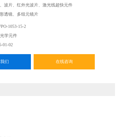
、波片、红外光波片、激光线超快元件
形透镜、多组元镜片
求 CVI光学元件 波片
O-1053-15-2
-------
I光学元件
CVI Laser Optics在中国、香港、中国台湾地区的总代，提
5-01-02
系我们
在线咨询