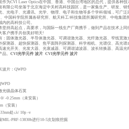
作为CVI Laser Optics在中国、香港、中国台湾地区的总代，提供各种
技有限公司坐落于北京海淀中关村高科技园区，是一家集生产、研发、销
光、光电子、光通讯、光学、物理、电子和生物等多个学科领域，可广泛
校、中国科学院所属各研究所、航天科工/科技集团所属研究所、中电集团
域内的高科技公司。
终坚持高起点，高要求，与国际一线生产厂商携手，做到产品在技术上同
大客户携手共创美好明天!
有：固体激光器、半导体激光器、可调谐激光器、光纤激光器、窄线宽激
外探测器、超快探测器、焦平面阵列探测器、科学相机、光谱仪、高光谱
高速光开关、光发大器、光衰减器、可调谐滤波器、波长转换器、高温光
产品。
CVI光学元件 波片
CVI光学元件 波片
长波片：QWPD
WPD
激光级晶体石英
+0/ -0.25mm（未安装）
27mm（安装）
nm处≤λ/ 10p -v
IL-PRF-13830b进行10-5次划痕挖掘