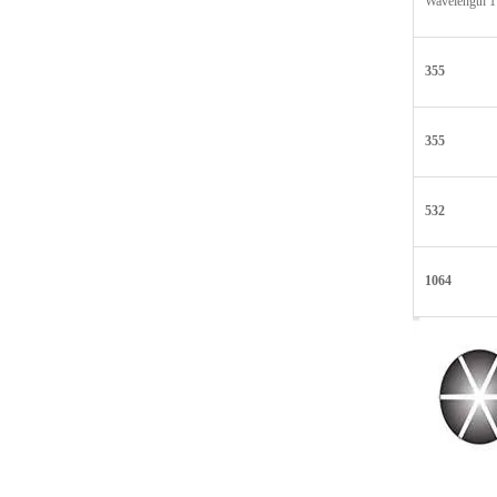
Wavelength 1
355
355
532
1064