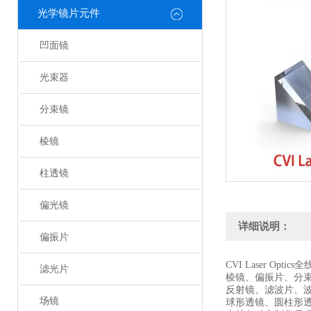
光学镜片元件
凹面镜
光束器
分束镜
棱镜
柱透镜
偏光镜
详细说明：
偏振片
CVI Laser Optic
滤光片
棱镜、偏振片、分
反射镜、滤波片、
场镜
球形透镜、圆柱形