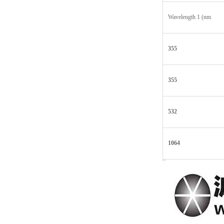
Wavelength 1 (nm
355
355
532
1064