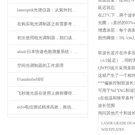
表面质量：按MIL-PR
延迟容忍:
laseroptik光谱仪器：从紫外到红外的精密光学测量解决方案
在23°C下，两个波长均
光圈：≥直径的85%wav
在购买电光调制器之前需要考虑许多性质
增透涂层：每个表
初次使用电光调制器，我们该注意什么事项？
损伤阈值：10j /cm2,
alnair日本快速色散测量系统：精准捕捉光学世界的瞬息万变
双波长波片在许多应
（λ/2延迟），同时
空间光调制器的工作原理
QWPD波片采用多
这就产生了一个相
FraunhoferHHI
***偏振控制双波长
可用于Nd:YAG和谐
飞秒激光器在使用上拥有哪些特点？
x在低温和狭窄条件
波长范围
exfo电信测试精准高效，推动通信网络质量新标准
询问其他尺寸和波长
LASER GRADE DU
WAVEPLATES