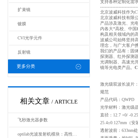
支持各种定制化需
------------------------
扩束镜
北京波威科技作为CV
北京波威科技有限
产品涉及激光、光
镀膜
内各大*高校、中
构及相关领域内的
CVI光学元件
波威公司始终坚持
理念，与广大客户携
我们的产品有：固
反射镜
探测器、红外探测
光调制器、高速光
更多分类
镜等光电类产品。
激光级双波长波片：
规范
相关文章
产品代码：QWPD
/ ARTICLE
光学材料：激光级
直径：12.7 +0/ -
飞秒激光器参数
25.4±0.127mm（
透射波前：633nm处≤λ/
optilab光波发射机模块：高性能通信的核心组件