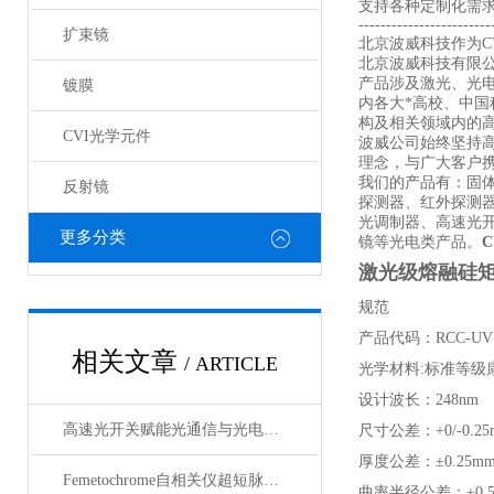
支持各种定制化需
------------------------
扩束镜
北京波威科技作为CV
北京波威科技有限
产品涉及激光、光
镀膜
内各大*高校、中
构及相关领域内的
CVI光学元件
波威公司始终坚持
理念，与广大客户携
我们的产品有：固
反射镜
探测器、红外探测
光调制器、高速光
更多分类
镜等光电类产品。
激光级熔融硅矩形
规范
产品代码：RCC-UV
相关文章
/ ARTICLE
光学材料:标准等级康
设计波长：248nm
高速光开关赋能光通信与光电融合的关键技术
尺寸公差：+0/-0.25
厚度公差：±0.25m
Femetochrome自相关仪超短脉冲测量的“时间显微镜”
曲率半径公差：±0.