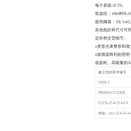
每个表面≤0.5%
双波段：1064时R≤0.
损伤阈值：10j /cm2, 2
其他焦距和尺寸可
定价和交货细节。
x变形光束整形和激
x探测器阵列的照明
低损耗、高能量的A
建立您的零件编号
STEP-1
PRODUCT CODE
CLCX-25.4-25.4-UV
例如：clcx-25.4-25.4-