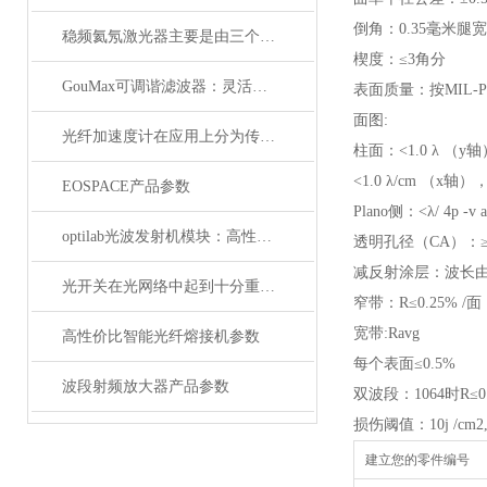
倒角：0.35毫米腿宽
稳频氦氖激光器主要是由三个部分组成
楔度：≤3角分
GouMax可调谐滤波器：灵活性与性能的结合
表面质量：按MIL-PR
面图:
光纤加速度计在应用上分为传光型的和传感型
柱面：<1.0 λ （y
<1.0 λ/cm （x轴）
EOSPACE产品参数
Plano侧：<λ/ 4p -v a
optilab光波发射机模块：高性能通信的核心组件
透明孔径（CA）：≥
减反射涂层：波长由
光开关在光网络中起到十分重要的作用
窄带：R≤0.25% /面
宽带:Ravg
高性价比智能光纤熔接机参数
每个表面≤0.5%
波段射频放大器产品参数
双波段：1064时R≤0.
损伤阈值：10j /cm2, 2
建立您的零件编号