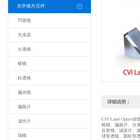
光学镜片元件
凹面镜
光束器
分束镜
棱镜
柱透镜
偏光镜
详细说明：
偏振片
CVI Laser Optic
滤光片
棱镜、偏振片、分
反射镜、滤波片、
场镜
球形透镜、圆柱形