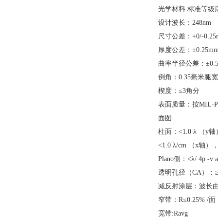
光学材料:标准等级康
设计波长：248nm
尺寸公差：+0/-0.25
厚度公差：±0.25m
曲率半径公差：±0.
倒角：0.35毫米腿宽
楔度：≤3角分
表面质量：按MIL-PR
面图:
柱面：<1.0 λ （y
<1.0 λ/cm （x轴）
Plano侧：<λ/ 4p -v a
透明孔径（CA）：≥
减反射涂层：波长由
窄带：R≤0.25% /面
宽带:Ravg