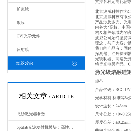
支持各种定制化需
------------------------
扩束镜
北京波威科技作为CV
北京波威科技有限
产品涉及激光、光
镀膜
内各大*高校、中
构及相关领域内的
CVI光学元件
波威公司始终坚持
理念，与广大客户携
我们的产品有：固
反射镜
探测器、红外探测
光调制器、高速光
更多分类
镜等光电类产品。
激光级熔融硅矩形
规范
产品代码：RCC-UV
相关文章
/ ARTICLE
光学材料:标准等级康
设计波长：248nm
飞秒激光器参数
尺寸公差：+0/-0.25
厚度公差：±0.25m
optilab光波发射机模块：高性能通信的核心组件
曲率半径公差：±0.