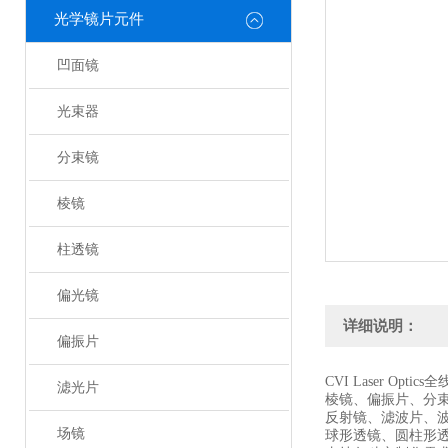
光学镜片元件
凹面镜
光束器
分束镜
棱镜
柱透镜
偏光镜
详细说明：
偏振片
CVI Laser Optic
滤光片
棱镜、偏振片、分
反射镜、滤波片、
场镜
球形透镜、圆柱形