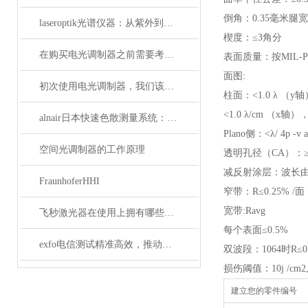
倒角：0.35毫米腿宽
laseroptik光谱仪器：从紫外到红外的精密光学测量解决方案
楔度：≤3角分
在购买电光调制器之前需要考虑许多性质
表面质量：按MIL-PR
面图:
初次使用电光调制器，我们该注意什么事项？
柱面：<1.0 λ （y
<1.0 λ/cm （x轴）
alnair日本快速色散测量系统：精准捕捉光学世界的瞬息万变
Plano侧：<λ/ 4p -v a
空间光调制器的工作原理
透明孔径（CA）：≥
减反射涂层：波长由
FraunhoferHHI
窄带：R≤0.25% /面
宽带:Ravg
飞秒激光器在使用上拥有哪些特点？
每个表面≤0.5%
exfo电信测试精准高效，推动通信网络质量新标准
双波段：1064时R≤0.
损伤阈值：10j /cm2, 2
建立您的零件编号