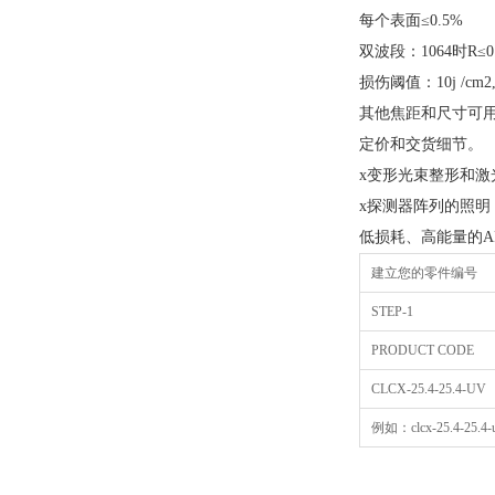
每个表面≤0.5%
双波段：1064时R≤0.
损伤阈值：10j /cm2, 2
其他焦距和尺寸可
定价和交货细节。
x变形光束整形和激
x探测器阵列的照明
低损耗、高能量的A
建立您的零件编号
STEP-1
PRODUCT CODE
CLCX-25.4-25.4-UV
例如：clcx-25.4-25.4-