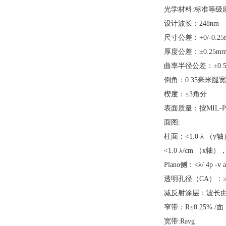
光学材料:标准等级康
设计波长：248nm
尺寸公差：+0/-0.25
厚度公差：±0.25m
曲率半径公差：±0.
倒角：0.35毫米腿宽
楔度：≤3角分
表面质量：按MIL-PR
面图:
柱面：<1.0 λ （y
<1.0 λ/cm （x轴）
Plano侧：<λ/ 4p -v a
透明孔径（CA）：≥
减反射涂层：波长由
窄带：R≤0.25% /面
宽带:Ravg