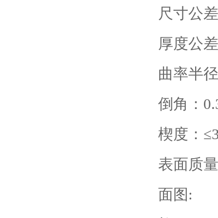
尺寸公差：
厚度公差：
曲率半径
倒角：0.
楔度：≤
表面质量：
面图: