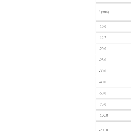
? (mm)
-10.0
-12.7
-20.0
-25.0
-30.0
-40.0
-50.0
-75.0
-100.0
-200.0