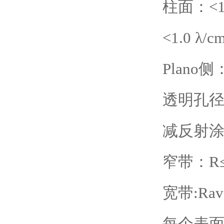
柱面：<1
<1.0 λ
Plano侧：<
透明孔径
减反射涂
窄带：R≤0
宽带:Rav
每个表面≤