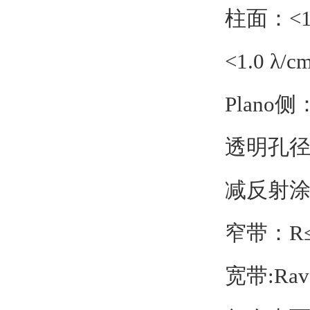
柱面：<1
<1.0 λ
Plano侧：<
透明孔径
减反射涂
窄带：R≤0
宽带:Rav