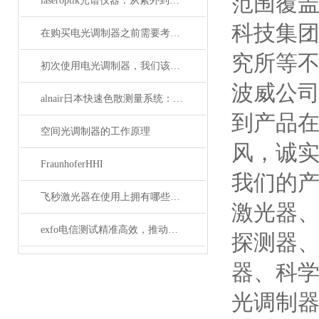
范围覆盖
laseroptik光谱仪器：从紫外到红外的精密光学测量解决方案
科技集
在购买电光调制器之前需要考虑许多性质
究所等
初次使用电光调制器，我们该注意什么事项？
波威公
alnair日本快速色散测量系统：精准捕捉光学世界的瞬息万变
到产品
空间光调制器的工作原理
风，诚实
FraunhoferHHI
我们的
飞秒激光器在使用上拥有哪些特点？
激光器
exfo电信测试精准高效，推动通信网络质量新标准
探测器
器、科
光调制