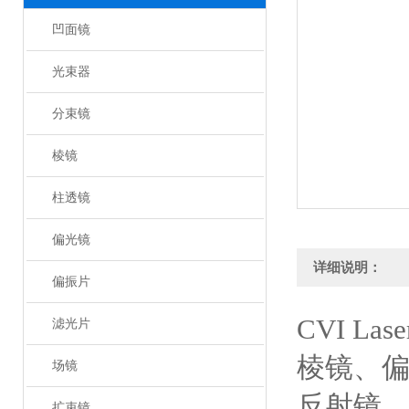
凹面镜
光束器
分束镜
棱镜
柱透镜
偏光镜
详细说明：
偏振片
CVI Las
滤光片
棱镜、
场镜
反射镜
扩束镜