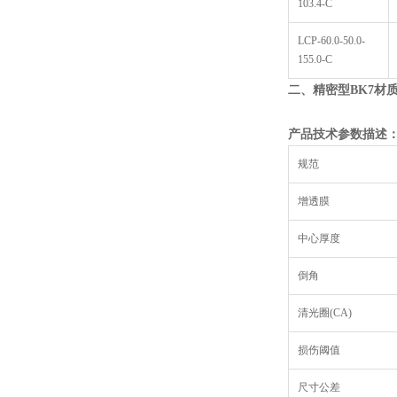
103.4-C
LCP-60.0-50.0-
155.0-C
二、精密型
BK7
材
产品技术参数描述
规范
增透膜
中心厚度
倒角
清光圈(CA)
损伤阈值
尺寸公差