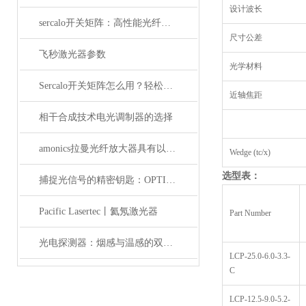
设计波长
sercalo开关矩阵：高性能光纤连接的革新者
尺寸公差
飞秒激光器参数
光学材料
Sercalo开关矩阵怎么用？轻松实现光路智能切换
近轴焦距
相干合成技术电光调制器的选择
amonics拉曼光纤放大器具有以下四大优点
Wedge (tc/x)
选型表：
捕捉光信号的精密钥匙：OPTILAB光电探测器解析
Pacific Lasertec丨氦氖激光器
Part Number
光电探测器：烟感与温感的双重角色
LCP-25.0-6.0-3.3-
C
LCP-12.5-9.0-5.2-