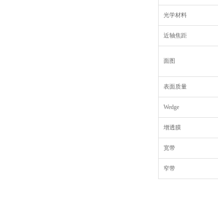
光学材料
近轴焦距
面图
表面质量
Wedge
增透膜
宽带
窄带