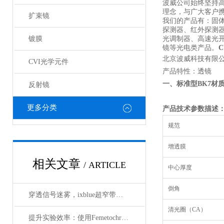
波威公司始终坚持
理念，与广大客户携
扩束镜
我们的产品有：固
探测器、红外探测
镀膜
光调制器、高速光
镜等光电类产品。
北京波威科技有限公
CVI光学元件
产品特性：透镜 
一、标准型
BK7
材
反射镜
更多分类
产品技术参数描述
规范
增透膜
相关文章
/ ARTICLE
中心厚度
倒角
穿透信号迷雾，ixblue超窄带宽滤波器如何重塑精密光学通信边界
清光圈（CA）
提升实验效率：使用Femetochrome快速扫描自相关仪的优势