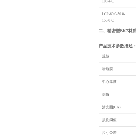
103.4-C
LCP-60.0-50.0-
155.0-C
二、精密型
BK7
材
产品技术参数描述
规范
增透膜
中心厚度
倒角
清光圈(CA)
损伤阈值
尺寸公差