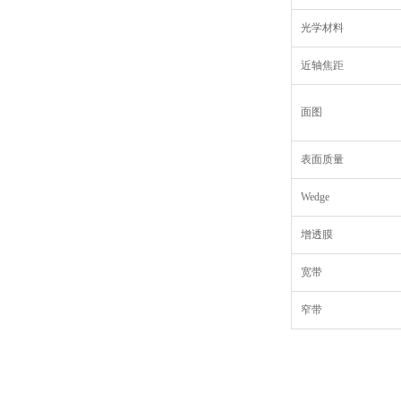
光学材料
近轴焦距
面图
表面质量
Wedge
增透膜
宽带
窄带