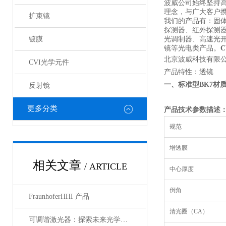
波威公司始终坚持
理念，与广大客户携
扩束镜
我们的产品有：固
探测器、红外探测
镀膜
光调制器、高速光
镜等光电类产品。
北京波威科技有限公
CVI光学元件
产品特性：透镜 
一、标准型
BK7
材
反射镜
更多分类
产品技术参数描述
规范
增透膜
相关文章
/ ARTICLE
中心厚度
倒角
FraunhoferHHI 产品
清光圈（CA）
可调谐激光器：探索未来光学应用的无限可能