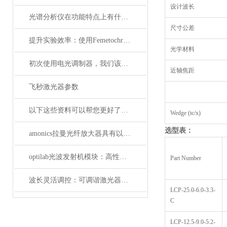
设计波长
光谱分析仪在功能特点上有什么杰出表现？
尺寸公差
提升实验效率：使用Femetochrome快速扫描自相关仪的优势
光学材料
初次使用电光调制器，我们该注意什么事项？
近轴焦距
飞秒激光器参数
以下这些资料可以帮您更好了解偏振分析仪
Wedge (tc/x)
选型表：
amonics拉曼光纤放大器具有以下四大优点
optilab光波发射机模块：高性能通信的核心组件
Part Number
波长灵活调控：可调谐激光器在WDM系统中的应用解析
LCP-25.0-6.0-3.3-
C
LCP-12.5-9.0-5.2-