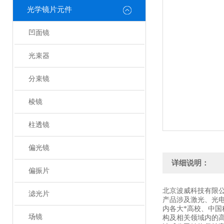
光学镜片元件
凹面镜
光束器
分束镜
棱镜
柱透镜
偏光镜
详细说明：
偏振片
北京波威科技有限
滤光片
产品涉及激光、光
内各大*高校、中
场镜
构及相关领域内的