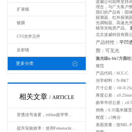
波威公司始终坚持
理念，与广大客户携
扩束镜
我们的产品有：固
探测器、红外探测
镀膜
光调制器、高速光
镜等光电类产品。
北京波威科技有限公
CVI光学元件
产品特性：
平凹
反射镜
围：可见光
激光级n-bk7
方圆柱形
更多分类
规范
产品代码：SCC-C
光学材料：N-BK7
尺寸公差：+0/-0.25
相关文章
厚度公差：±0.25m
/ ARTICLE
曲率半径公差：±0.
倒角：0.35毫米腿宽
穿透信号迷雾，ixblue超窄带宽滤波器如何重塑精密光学通信边界
楔度：≤3角分
表面质量：按MIL-PR
提升实验效率：使用Femetochrome快速扫描自相关仪的优势