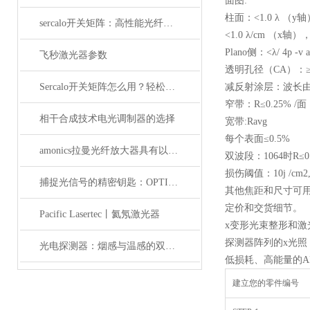
面图:
柱面：<1.0 λ （y
sercalo开关矩阵：高性能光纤连接的革新者
<1.0 λ/cm （x轴）
Plano侧：<λ/ 4p -v a
飞秒激光器参数
透明孔径（CA）：≥
Sercalo开关矩阵怎么用？轻松实现光路智能切换
减反射涂层：波长由
窄带：R≤0.25% /面
相干合成技术电光调制器的选择
宽带:Ravg
每个表面≤0.5%
amonics拉曼光纤放大器具有以下四大优点
双波段：1064时R≤0.
损伤阈值：10j /cm2, 2
捕捉光信号的精密钥匙：OPTILAB光电探测器解析
其他焦距和尺寸可
定价和交货细节。
Pacific Lasertec丨氦氖激光器
x变形光束整形和激
探测器阵列的x光照
光电探测器：烟感与温感的双重角色
低损耗、高能量的A
建立您的零件编号