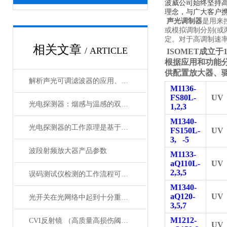
波威公司始终坚持
理念，与广大客户携
声光调制器
是用来
或模拟调制分别(或
定。对于高调制速
相关文章
/ ARTICLE
ISOMET
成立于
根据应用和功能
供配置放大器、
解析声光可调滤波器的应用、原理以及使用特点
M1136-
FS80L-
UV
光电探测器：烟感与温感的双重角色
1,2,3
M1340-
光电探测器的工作原理是基于光电效应
FS150L-
UV
3, -5
波段射频放大器产品参数
M1133-
aQ110L-
UV
2,3,5
误码测试仪检测的工作流程可概括为以下几个步骤
M1340-
aQ120-
UV
光开关在光网络中起到十分重要的作用
3,5,7
M1212-
CVI反射镜 （高质量高损伤阈值反射镜）产品介绍
UV