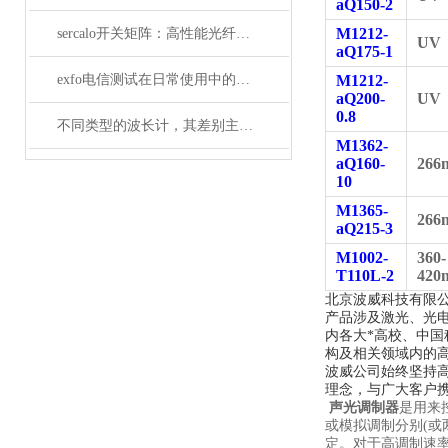
aQ150-2
M1212-
sercalo开关矩阵：高性能光纤连接的革新者
UV
aQ175-1
exfo电信测试在日常使用中的特点
M1212-
aQ200-
UV
0.8
不同类型的波长计，其差别主要体现在以下这些地方
M1362-
aQ160-
266
10
M1365-
266
aQ215-3
M1002-
360-
T110L-2
420
北京波威科技有限
产品涉及激光、光
内各大*高校、中
构及相关领域内的
波威公司始终坚持
理念，与广大客户携
声光调制器
是用来
或模拟调制分别(或
定。对于高调制速