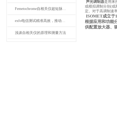
声光调制器
是用来
或模拟调制分别(或
Femetochrome自相关仪超短脉冲测量的“时间显微镜”
定。对于高调制速
ISOMET
成立于
exfo电信测试精准高效，推动通信网络质量新标准
根据应用和功能分为
供配置放大器、
浅谈自相关仪的原理和测量方法