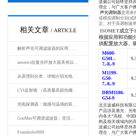
波威公司始终坚持
理念，与广大客户携
声光调制器
是用来
或模拟调制分别(或
定。对于高调制速
相关文章
/ ARTICLE
ISOMET
成立于
根据应用和功能
供配置放大器、
解析声光可调滤波器的应用、原理以及使用特点
M600-
G50L-
9.
amonics拉曼光纤放大器具有以下四大优点
7,-8,-9
M1199-
从原理到分类，详细介绍光电探测器
G50-
9.
7,-8,-9
CVI反射镜 （高质量高损伤阈值反射镜）产品介绍
DBM1186-
9.
G54-9
光电探测器：烟感与温感的双重角色
北京波威科技有限
产品涉及激光、光
内各大*高校、中
GouMax可调谐滤波器：灵活性与性能的结合
构及相关领域内的
波威公司始终坚持
FraunhoferHHI
理念，与广大客户携