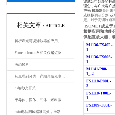
波威公司始终坚持
理念，与广大客户携
声光 移频器
是用来
或模拟调制分别(或
定。对于高调制速
相关文章
/ ARTICLE
ISOMET
成立于
根据应用和功能
供配置放大器、
解析声光可调滤波器的应用、原理以及使用特点
M1136-FS40L-
1
Femetochrome自相关仪超短脉冲测量的“时间显微镜”
M1136-FS60S-
1
液态镜片
M1141-P80-
1_-2
从原理到分类，详细介绍光电探测器
FS1118-P80L-
2
ns纳秒光开关
FS1118-T80L-
1
半导体、固体、气体、燃料激光器有哪些典型应用？
FS1389-T80L-
1
exfo电信测试精准高效，推动通信网络质量新标准