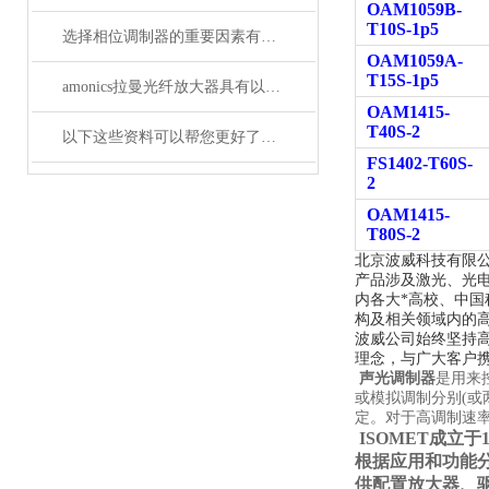
OAM1059B-
T10S-1p5
选择相位调制器的重要因素有哪些？你清楚吗？
OAM1059A-
T15S-1p5
amonics拉曼光纤放大器具有以下四大优点
OAM1415-
T40S-2
以下这些资料可以帮您更好了解偏振分析仪
FS1402-T60S-
2
OAM1415-
T80S-2
北京波威科技有限
产品涉及激光、光
内各大*高校、中
构及相关领域内的
波威公司始终坚持
理念，与广大客户携
声光调制器
是用来
或模拟调制分别(或
定。对于高调制速
ISOMET
成立于
根据应用和功能分为
供配置放大器、