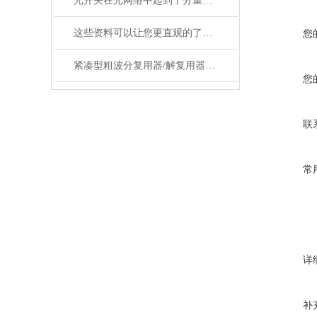
光开关在光网络中起到十分重要的作用
这些资料可以让您更直观的了解什么是电光调制器！
您
紧凑型粗波分复用器/解复用器（双面）产品参数
您
联
常
详
补