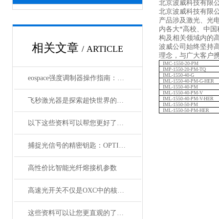
北京波威科技有限公
北京波威科技有限
产品涉及激光、光
内各大*高校、中
构及相关领域内的
相关文章
波威公司始终坚持
/ ARTICLE
理念，与广大客户携
IMC-1550-20-PM
IMP-1550-20-PM-TQ
IML-1550-40-G
eospace强度调制器操作指南：从基础到进阶的完整流程
IML-1550-40-PM-G-HER
IML-1550-40-PM
IML-1550-40-PM-V
IML-1550-40-PM-V-HER
飞秒激光器是探索超快世界的利器
IML-1550-50-PM
IML-1550-50-PM-HER
以下这些资料可以帮您更好了解偏振分析仪
捕捉光信号的精密钥匙：OPTILAB光电探测器解析
高性价比智能光纤熔接机参数
高速光开关不仅是OXC中的核心器件，它还广泛应用于这些领域
这些资料可以让您更直观的了解什么是电光调制器！