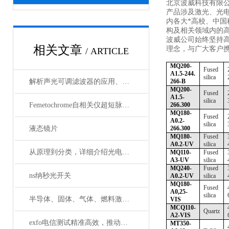
北京波威科技有限
产品涉及激光、光
内各大*高校、中
构及相关领域内的
波威公司始终坚持
相关文章
理念，与广大客户携
/ ARTICLE
MQ200-
Fused
A1.5-244.
silica
解析声光可调滤波器的应用、原理以及使用特点
266-B
MQ200-
Fused
A1.5-
silica
Femetochrome自相关仪超短脉冲测量的“时间显微镜”
266.300
MQ180-
Fused
A0.2-
silica
液态镜片
266.300
MQ180-
Fused
A0.2-UV
silica
从原理到分类，详细介绍光电探测器
MQ110-
Fused
A3-UV
silica
MQ240-
Fused
ns纳秒光开关
A0.2-UV
silica
MQ180-
Fused
A0,25-
silica
半导体、固体、气体、燃料激光器有哪些典型应用？
VIS
MCQ110-
Quartz
A2-VIS
exfo电信测试精准高效，推动通信网络质量新标准
MT350-