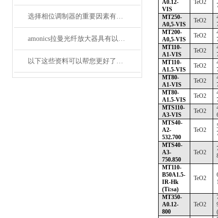
A0.12-
TeO2
VIS
选择相位调制器的重要因素有哪些？你清楚吗？
MT250-
TeO2
A0,5-VIS
MT200-
TeO2
amonics拉曼光纤放大器具有以下四大优点
A0,5-VIS
MT110-
TeO2
A1-VIS
以下这些资料可以帮您更好了解偏振分析仪
MT110-
TeO2
A1.5-VIS
MT80-
TeO2
A1-VIS
MT80-
TeO2
A1.5-VIS
MTS110-
TeO2
A3-VIS
MTS40-
A2-
TeO2
532.700
MTS40-
A3-
TeO2
750.850
MT110-
B50A1.5-
TeO2
IR-Hk
(Ti:sa)
MT350-
A0.12-
TeO2
800