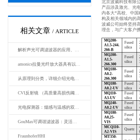
北京波威科技有限
产品涉及激光、光
内各大*高校、中
构及相关领域内的
波威公司始终坚持
相关文章
理念，与广大客户携
/ ARTICLE
MQ200-
Fused
A1.5-244.
silica
解析声光可调滤波器的应用、原理以及使用特点
266-B
MQ200-
Fused
A1.5-
silica
amonics拉曼光纤放大器具有以下四大优点
266.300
MQ180-
Fused
A0.2-
silica
从原理到分类，详细介绍光电探测器
266.300
MQ180-
Fused
A0.2-UV
silica
CVI反射镜 （高质量高损伤阈值反射镜）产品介绍
MQ110-
Fused
A3-UV
silica
MQ240-
Fused
光电探测器：烟感与温感的双重角色
A0.2-UV
silica
MQ180-
Fused
A0,25-
silica
GouMax可调谐滤波器：灵活性与性能的结合
VIS
MCQ110-
Quartz
A2-VIS
FraunhoferHHI
MT350-