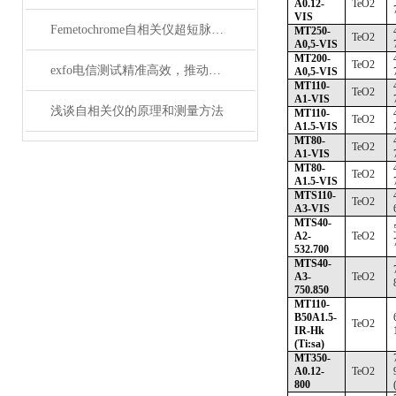
A0.12-
TeO2
VIS
Femetochrome自相关仪超短脉冲测量的“时间显微镜”
MT250-
TeO2
A0,5-VIS
MT200-
TeO2
exfo电信测试精准高效，推动通信网络质量新标准
A0,5-VIS
MT110-
TeO2
A1-VIS
浅谈自相关仪的原理和测量方法
MT110-
TeO2
A1.5-VIS
MT80-
TeO2
A1-VIS
MT80-
TeO2
A1.5-VIS
MTS110-
TeO2
A3-VIS
MTS40-
A2-
TeO2
532.700
MTS40-
A3-
TeO2
750.850
MT110-
B50A1.5-
TeO2
IR-Hk
(Ti:sa)
MT350-
A0.12-
TeO2
800