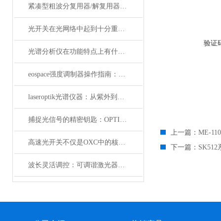
紧凑型粗波分复用器/解复用器（双面）产品参数
光开关在光网络中起到十分重要的作用
验证
光谱分析仪在功能特点上有什么杰出表现？
eospace强度调制器操作指南：从基础到进阶的完整流程
laseroptik光谱仪器：从紫外到红外的精密光学测量解决方案
捕捉光信号的精密钥匙：OPTILAB光电探测器解析
上一篇：
ME-11
高速光开关不仅是OXC中的核心器件，它还广泛应用于这些领域
下一篇：
SK5
波长灵活调控：可调谐激光器在WDM系统中的应用解析