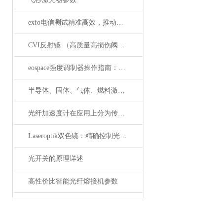
exfo电信测试精准高效，推动通信网络质量新标准
CVI反射镜 （高质量高损伤阈值反射镜）产品介绍
eospace强度调制器操作指南：从基础到进阶的完整流程
半导体、固体、气体、燃料激光器有哪些典型应用？
光纤加速度计在应用上分为传光型的和传感型
Laseroptik双色镜：精确控制光的波长与功率
光开关的原理详述
高性价比智能光纤熔接机参数