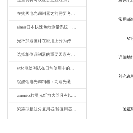
联系电
在购买电光调制器之前需要考虑许多性质
常用邮
alnair日本快速色散测量系统：精准捕捉光学世界的瞬息万变
省
光纤加速度计在应用上分为传光型的和传感型
选择相位调制器的重要因素有哪些？你清楚吗？
详细地
exfo电信测试在日常使用中的特点
补充说
铌酸锂电光调制器：高速光通信的关键技术
amonics拉曼光纤放大器具有以下四大优点
紧凑型粗波分复用器/解复用器（双面）产品参数
验证