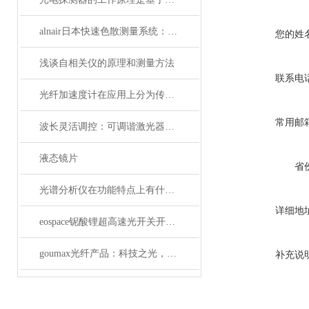
alnair日本快速色散测量系统：精准捕捉光学世界的瞬息万变
您的姓
浅谈自相关仪的原理和测量方法
联系电
光纤加速度计在应用上分为传光型的和传感型
常用邮
波长灵活调控：可调谐激光器在WDM系统中的应用解析
液态镜片
省
光谱分析仪在功能特点上有什么杰出表现？
详细地
eospace铌酸锂超高速光开关开启通信新时代
goumax光纤产品：科技之光，照亮光通信未来
补充说