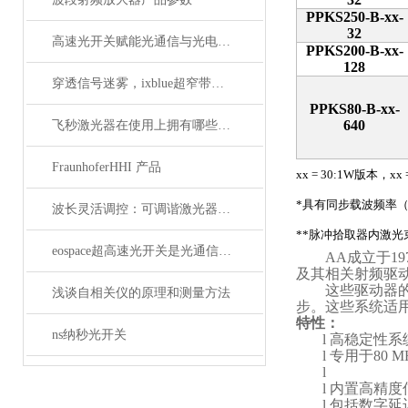
PPKS250-B-xx-
32
高速光开关赋能光通信与光电融合的关键技术
PPKS200-B-xx-
128
穿透信号迷雾，ixblue超窄带宽滤波器如何重塑精密光学通信边界
PPKS80-B-xx-
640
飞秒激光器在使用上拥有哪些特点？
FraunhoferHHI 产品
xx = 30:1W
版本，
xx 
*
具有同步载波频率
波长灵活调控：可调谐激光器在WDM系统中的应用解析
**
脉冲拾取器内激光
eospace超高速光开关是光通信领域的革新之作
AA
成立于19
及其相关射频驱
这些驱动器
浅谈自相关仪的原理和测量方法
步。这些系统适
特性：
ns纳秒光开关
l
高稳定性系统
l
专用于80 
l
l
内置高精度信号
l
包括数字延