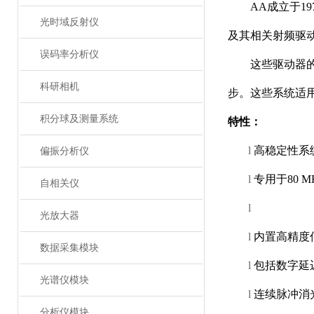
AA
成立于
19
光时域反射仪
及其相关射频驱
误码率分析仪
这些驱动器
科研相机
步。这些系统适
积分球及测量系统
特性：
l
高稳定性系
偏振分析仪
l
专用于
80 M
自相关仪
l
光放大器
l
内置高精度
数据采集模块
l
包括数字延
光谱仪模块
l
连续脉冲消
分析仪模块