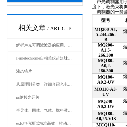
声光调制器用
度下，激光束将
调制器的一阶
型号
相关文章
/ ARTICLE
MQ200-A1,
5-244.266-
B
MQ200-
解析声光可调滤波器的应用、原理以及使用特点
A1,5-
266.300
Femetochrome自相关仪超短脉冲测量的“时间显微镜”
MQ180-
A0,2-
266.300
液态镜片
MQ180-
A0,2-UV
从原理到分类，详细介绍光电探测器
MQ110-A3-
UV
ns纳秒光开关
MQ240-
A0,2-UV
半导体、固体、气体、燃料激光器有哪些典型应用？
MQ180-
A0,25-VIS
exfo电信测试精准高效，推动通信网络质量新标准
MCQ110-