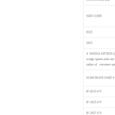
SIZE CODE
0525
1025
4. WEDGE OPTION (f
wedge option omit size
radius of curvature op
SUBSTRATE PART #
IF-0525-UV
IF-1025-UV
IF-2037-UV