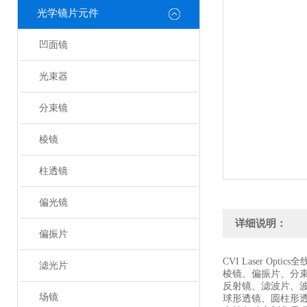
光学镜片元件
凹面镜
光束器
分束镜
棱镜
柱透镜
偏光镜
详细说明：
偏振片
CVI Laser Optic
滤光片
棱镜、偏振片、分
反射镜、滤波片、
场镜
球形透镜、圆柱形