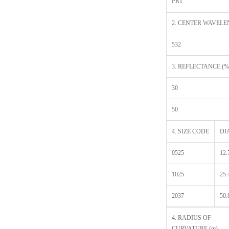
PR1
2. CENTER WAVELE
532
3. REFLECTANCE (%
30
50
4. SIZE CODE
DI
0525
12.
1025
25.
2037
50.
4. RADIUS OF
CURVATURE (m)