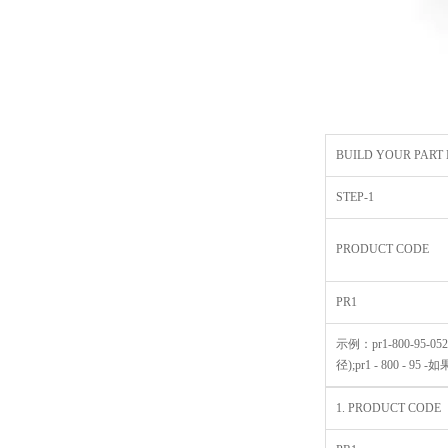
BUILD YOUR PART
STEP-1
PRODUCT CODE
PR1
示例：pr1-800-95-0525
径);pr1 - 800 - 95 
1. PRODUCT CODE