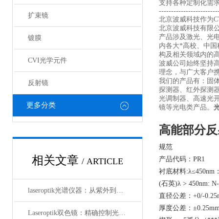
支持各种定制化需
------------------------
扩束镜
北京波威科技作为CV
北京波威科技有限
产品涉及激光、光
镀膜
内各大*高校、中
构及相关领域内的
CVI光学元件
波威公司始终坚持
理念，与广大客户携
我们的产品有：固
反射镜
探测器、红外探测
光调制器、高速光
更多分类
镜等光电类产品。
高能部分反
规范
相关文章
产品代码：PR1
/ ARTICLE
衬底材料:λ≤450nm：
(石英)λ > 450nm: N
laseroptik光谱仪器：从紫外到红外的精密光学测量解决方案
直径公差：+0/-0.25
厚度公差：±0.25m
Laseroptik双色镜：精确控制光的波长与功率