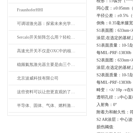
楔形：≤5弧分（**
同心度：±0.05m
FraunhoferHHI
半径公差：±0.5%
倒角：0.35毫米腿宽
可调谐激光器：探索未来光学应用的无限可能
S1表面图：633nm<λ/ 
Sercalo开关矩阵怎么用？轻松实现光路智能切换
涂层;在选定的基材
S1表面质量：10-5
高速光开关不仅是OXC中的核心器件，它还广泛应用于这些领域
每MIL-PRF-13830
S2表面图：633nm<λ/ 
稳频氦氖激光器主要是由三个部分组成
涂层;在选定的基材
S2表面质量：10-5
北京波威科技有限公司
每MIL-PRF-1383
畸变：<λ/ 10p -v在6
这些资料可以让您更直观的了解什么是电光调制器！
透明孔径：≥中心直
入射角：0°
半导体、固体、气体、燃料激光器有哪些典型应用？
附着力和耐久性：符合M
S2 AR涂层：中心波长
损伤阈值: