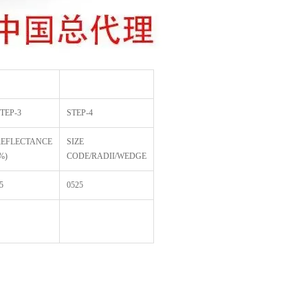
TEP-3
STEP-4
REFLECTANCE
SIZE
%)
CODE/RADII/WEDGE
5
0525