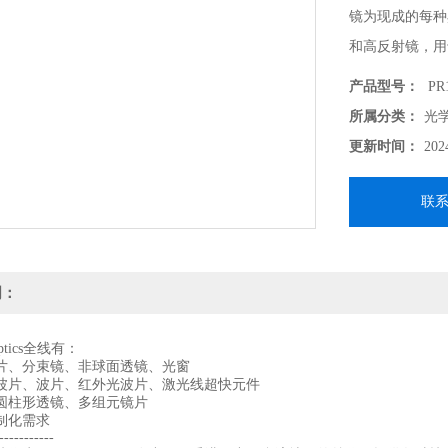
镜为现成的每种
和高反射镜，用于
nm波长的性能
产品型号：
PR1
高反射宽带镜面
所属分类：
光
更新时间：
202
联
明：
 Optics全线有：
片、分束镜、非球面透镜、光窗
波片、波片、红外光波片、激光线超快元件
圆柱形透镜、多组元镜片
制化需求
-----------