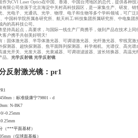
作为CVI Laser Optics在中国、香港、中国台湾地区的总代，提供各种
技有限公司坐落于北京海淀中关村高科技园区，是一家集生产、研发、销
光、光电子、光通讯、光学、物理、电子和生物等多个学科领域，可广泛
校、中国科学院所属各研究所、航天科工/科技集团所属研究所、中电集团
域内的高科技公司。
终坚持高起点，高要求，与国际一线生产厂商携手，做到产品在技术上同
大客户携手共创美好明天!
有：固体激光器、半导体激光器、可调谐激光器、光纤激光器、窄线宽激
外探测器、超快探测器、焦平面阵列探测器、科学相机、光谱仪、高光谱
高速光开关、光发大器、光衰减器、可调谐滤波器、波长转换器、高温光
产品。
光学反射镜
光学反射镜
分反射激光镜：pr1
R1
50nm：标准级康宁79801 - d
0nm: N-BK7
-0.25mm
.25mm
分（***平面基材）
.05mm（仅球面基板）