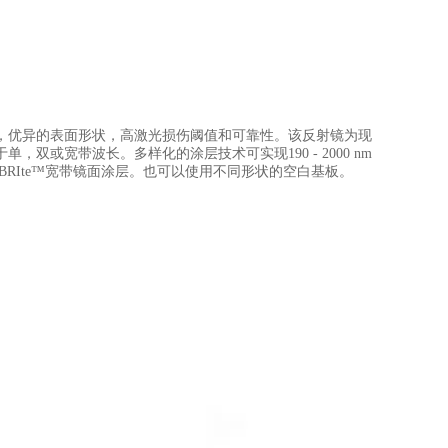
，优异的表面形状，高激光损伤阈值和可靠性。该反射镜为现
或宽带波长。多样化的涂层技术可实现190 - 2000 nm
RIte™宽带镜面涂层。也可以使用不同形状的空白基板。