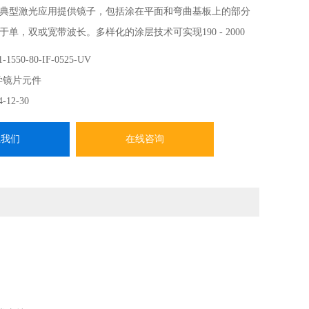
典型激光应用提供镜子，包括涂在平面和弯曲基板上的部分
单，双或宽带波长。多样化的涂层技术可实现190 - 2000
，包括电子束电介质，离子束溅射，高密度铝，银和金，以及
-1550-80-IF-0525-UV
涂层。光学反射镜
学镜片元件
4-12-30
系我们
在线咨询