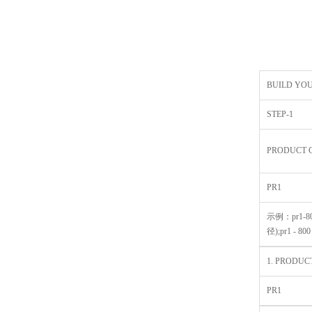
BUILD YO
STEP-1
PRODUCT 
PR1
示例：pr1-800
径);pr1 - 8
1. PRODUC
PR1