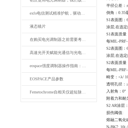
初次使用电光调制器，我们该注意什么事项？
半径公差：±
倒角：0.3
exfo电信测试精准护航，驱动通信网络高质量发展
S1表面图：633
液态镜片
涂层;在选
S1表面质量：
在购买电光调制器之前需要考虑许多性质
每MIL-PRF-
S2表面图：633
高速光开关赋能光通信与光电融合的关键技术
涂层;在选
S2表面质量：
eospace强度调制器操作指南：从基础到进阶的完整流程
每MIL-PRF
畸变：<λ/ 10
EOSPACE产品参数
透明孔径：≥
入射角：0°
Femetochrome自相关仪超短脉冲测量的“时间显微镜”
附着力和耐久性
S2 AR涂层
损伤阈值:
熔融二氧化硅：20
N-BK7: 10j 