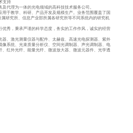
技术支持
售及代理为一体的光电领域的高科技技术服务公司。
应用于教学、科研、产品开发及规模生产。业务范围覆盖了国
所属研究所、信息产业部所属各研究所等不同系统内的研究机
行优秀，秉承严谨的科学态度，务实的工作作风，诚实的经营
光器、激光测量仪器与配件、太赫兹、高速光电探测器、紫外
成像系统、光束质量分析仪、空间光调制器、声光调制器、电
纤、红外光纤、能量光纤、微波放大器、微波元器件、光学透