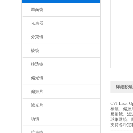
凹面镜
光束器
分束镜
棱镜
柱透镜
偏光镜
详细说
偏振片
CVI Laser
滤光片
棱镜、偏振
反射镜、滤
场镜
球形透镜、
支持各种定
---------------
扩束镜