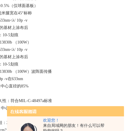
0.5%（仅球面基板）
5毫米腿宽在45°标称
nm<λ/ 10p -v
定的基材上涂布后
10-5划痕
13830b （100W）
nm<λ/ 10p -v
定的基材上涂布后
10-5划痕
-13830b （100W）波阵面传播
p -v在633nm
中心直径的85%
：符合MIL-C-48497a标准
：中心波长R≤0.25%
欢迎您！
j /cm?，20ns, 20Hz, 1064nm
来自局域网的朋友！有什么可以帮
/cm?，20ns, 20Hz, 1064nm
助您的吗？