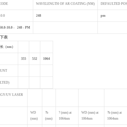
CODE
WAVELENGTH OF AR COATING (NM)
DEFAULTED PO
0.0
248
pm
.0-10.0 - 248 - PM
下表
长（nm
）
355
532
1064
OUNT
LTED)
RGY/UV LASER
WD
?b
? (mm) at
WD (mm) at
?b (mm) at
(mm)
(mm)
1064nm
1064nm
1064nm