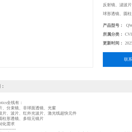
反射镜、滤波片
球形透镜、圆柱
支持各种定制化需
产品型号：
QWP
-------------------
所属分类：
CV
北京波威科技作为
更新时间：
202
供各种技术支持
联
明：
 Optics全线有：
片、分束镜、非球面透镜、光窗
波片、波片、红外光波片、激光线超快元件
圆柱形透镜、多组元镜片
制化需求
-----------