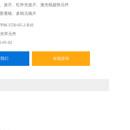
、波片、红外光波片、激光线超快元件
形透镜、多组元镜片
求 CVI光学元件 波片
M-1550-05-2-R10
-------
I光学元件
CVI Laser Optics在中国、香港、中国台湾地区的总代，提
5-01-02
系我们
在线咨询