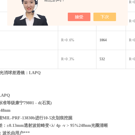
R<0 .5%
532
R<0
R<1 .3%
1064
R<0
R<0 .6%
1064
R<0
R<0 .3%
532
R<0
光消球差透镜：LAPQ
APQ
等级康宁79801 - d(
石英)
48nm
IL-PRF-13830b
进行10-5
次划痕挖掘
：±0.13mm
透射波前畸变<
λ/ 4p -v > 95%248nm
光圈清晰
波长由用户***