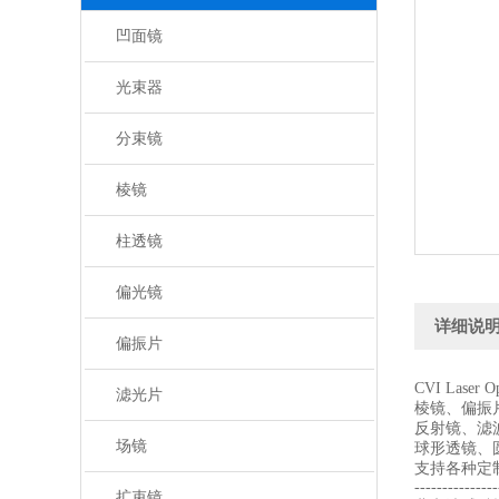
凹面镜
光束器
分束镜
棱镜
柱透镜
偏光镜
详细说
偏振片
CVI Laser
滤光片
棱镜、偏振
反射镜、滤
场镜
球形透镜、
支持各种定
---------------
扩束镜