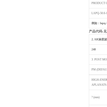
PRODUCT 
LAPQ-50.0-1
例如：lapq-50
产品代码-
见
2. AR
涂层波
248
3. POST M
PM (DEFAU
HIGH-ENE
APLANATS
? (mm)