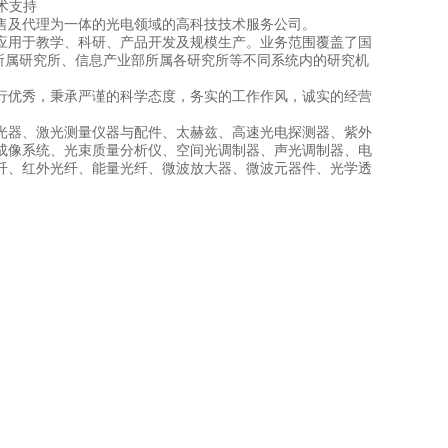
技术支持
售及代理为一体的光电领域的高科技技术服务公司。
应用于教学、科研、产品开发及规模生产。业务范围覆盖了国
所属研究所、信息产业部所属各研究所等不同系统内的研究机
行优秀，秉承严谨的科学态度，务实的工作作风，诚实的经营
光器、激光测量仪器与配件、太赫兹、高速光电探测器、紫外
成像系统、光束质量分析仪、空间光调制器、声光调制器、电
纤、红外光纤、能量光纤、微波放大器、微波元器件、光学透