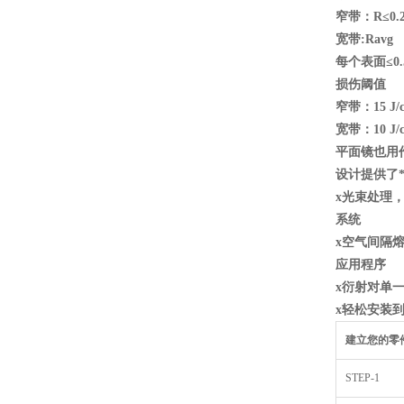
窄带：R
≤0.
宽带:Ravg
每个表面≤0.
损伤阈值
窄带：15 J/cm
宽带：10 J/cm
平面镜也用
设计提供了
x
光束处理
系统
x
空气间隔
应用程序
x
衍射对单
x
轻松安装到8
建立您的零
STEP-1