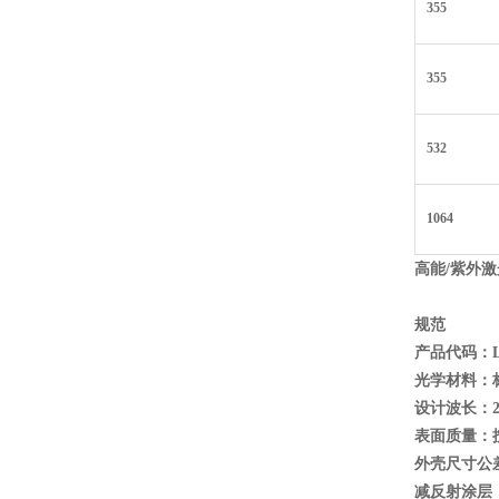
355
355
532
1064
高能/
紫外激
规范
产品代码：L
光学材料：标准
设计波长：2
表面质量：按M
外壳尺寸公差
减反射涂层：