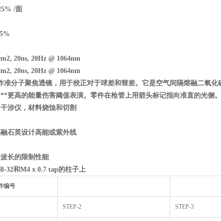
25% /
面
5%
2, 20ns, 20Hz @ 1064nm
2, 20ns, 20Hz @ 1064nm
作准分子聚焦透镜，用于校正对于球差和彗差。它是空气间隔熔融二氧化
***更高的能量伤害阈值表演。零件在枪管上用箭头标记指向准直的光侧
，干涉仪，材料烧蚀和切割
熔融石英设计高能或紫外线
一波长的限制性能
-32
和M4 x 0.7 tap
的柱子上
件编号
STEP-2
STEP-3