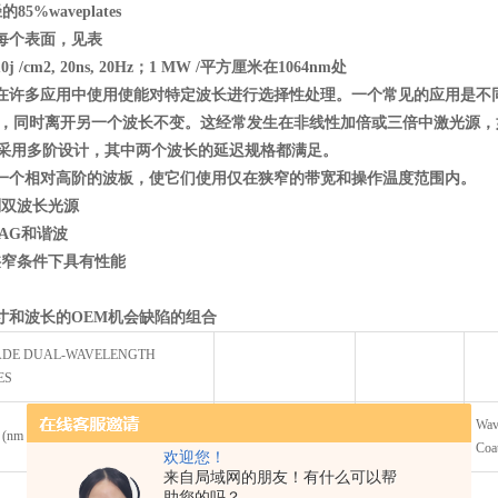
5%waveplates
每个表面，见表
/cm2, 20ns, 20Hz
；1 MW /
平方厘米在1064nm
处
在许多应用中使用使能对特定波长进行选择性处理。一个常见的应用是不同
，同时离开另一个波长不变。这经常发生在非线性加倍或三倍中激光源，如N
采用多阶设计，其中两个波长的延迟规格都满足。
一个相对高阶的波板，使它们使用仅在狭窄的带宽和操作温度范围内。
制双波长光源
AG
和谐波
狭窄条件下具有性能
寸和波长的OEM
机会缺陷的组合
ADE DUAL-WAVELENGTH
ES
Wavelength 1 AR
Wavelength 2
Wav
 (nm
Coating
(nm)
Coa
欢迎您！
来自局域网的朋友！有什么可以帮
助您的吗？