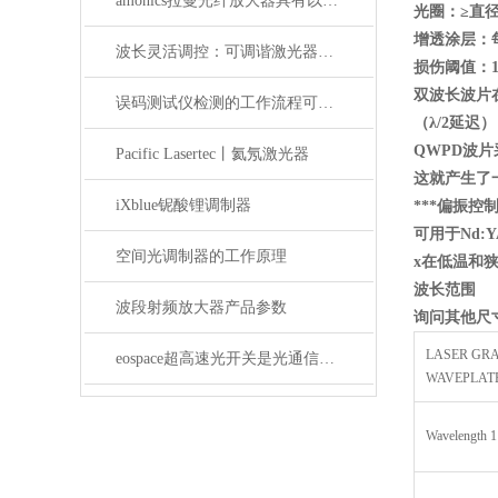
amonics拉曼光纤放大器具有以下四大优点
光圈：≥直径的8
增透涂层：
波长灵活调控：可调谐激光器在WDM系统中的应用解析
损伤阈值：10j 
双波长波片
误码测试仪检测的工作流程可概括为以下几个步骤
（λ/2
延迟）
QWPD
波片
Pacific Lasertec丨氦氖激光器
这就产生了
iXblue铌酸锂调制器
***偏振控
可用于Nd:Y
空间光调制器的工作原理
x
在低温和
波长范围
波段射频放大器产品参数
询问其他尺
LASER GR
eospace超高速光开关是光通信领域的革新之作
WAVEPLAT
Wavelength 1