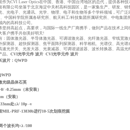
作为CVI Laser Optics在中国、香港、中国台湾地区的总代，提供各种
技有限公司坐落于北京海淀中关村高科技园区，是一家集生产、研发、销
光、光电子、光通讯、光学、物理、电子和生物等多个学科领域，可广泛
校、中国科学院所属各研究所、航天科工/科技集团所属研究所、中电集团
域内的高科技公司。
终坚持高起点，高要求，与国际一线生产厂商携手，做到产品在技术上同
大客户携手共创美好明天!
有：固体激光器、半导体激光器、可调谐激光器、光纤激光器、窄线宽激
外探测器、超快探测器、焦平面阵列探测器、科学相机、光谱仪、高光谱
高速光开关、光发大器、光衰减器、可调谐滤波器、波长转换器、高温光
产品。
CVI光学元件 波片
CVI光学元件 波片
长波片：QWPD
WPD
激光级晶体石英
0/ -0.25mm
（未安装）
mm
（安装）
33nm
处≤λ/ 10p -v
IL-PRF-13830b
进行10-5
次划痕挖掘
两个波长均<
λ /100