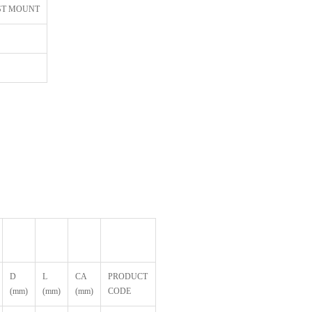
ST MOUNT
D
L
CA
PRODUCT
(mm)
(mm)
(mm)
CODE