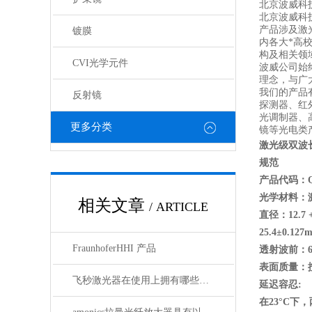
北京波威科技
北京波威科
产品涉及激
镀膜
内各大*高
构及相关领
CVI光学元件
波威公司始
理念，与广
我们的产品
反射镜
探测器、红
光调制器、
更多分类
镜等光电类
激光级双波
规范
产品代码：Q
光学材料：
相关文章
/ ARTICLE
直径：12.7 +
25.4
±0.127
FraunhoferHHI 产品
透射波前：6
表面质量：按M
飞秒激光器在使用上拥有哪些特点？
延迟容忍:
在23
°C
下，