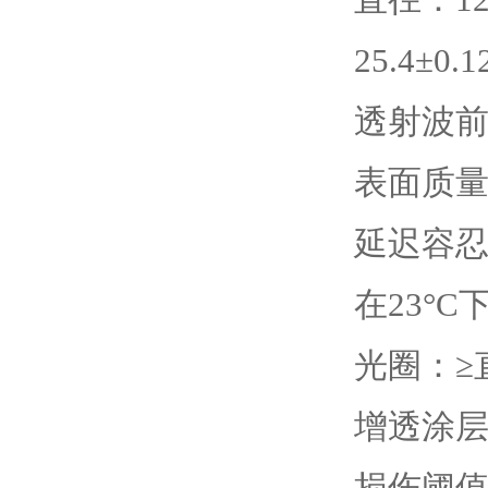
25.4±0
透射波前：6
表面质量：
延迟容忍
在23°C
光圈：≥直径
增透涂
损伤阈值：1