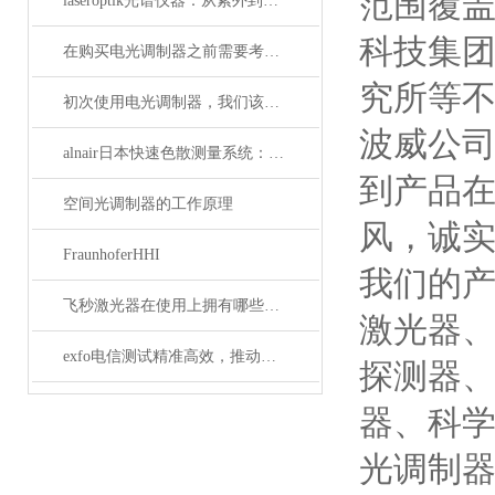
范围覆盖
laseroptik光谱仪器：从紫外到红外的精密光学测量解决方案
科技集
在购买电光调制器之前需要考虑许多性质
究所等
初次使用电光调制器，我们该注意什么事项？
波威公
alnair日本快速色散测量系统：精准捕捉光学世界的瞬息万变
到产品
空间光调制器的工作原理
风，诚实
FraunhoferHHI
我们的
飞秒激光器在使用上拥有哪些特点？
激光器
exfo电信测试精准高效，推动通信网络质量新标准
探测器
器、科
光调制