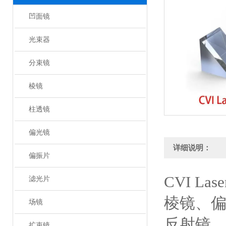
凹面镜
光束器
分束镜
棱镜
柱透镜
偏光镜
详细说明：
偏振片
CVI Las
滤光片
棱镜、
场镜
反射镜
扩束镜