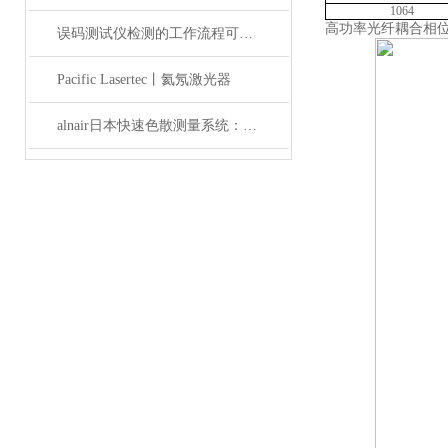
1064
高功率光纤耦合相
误码测试仪检测的工作流程可概括为以下几个步骤
Pacific Lasertec丨氦氖激光器
alnair日本快速色散测量系统：精准捕捉光学世界的瞬息万变