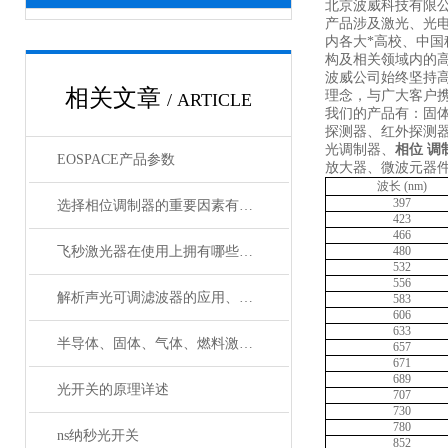
北京波威科技有限
产品涉及激光、光
内各大*高校、中
构及相关领域内的
波威公司始终坚持
相关文章
理念，与广大客户携
/ ARTICLE
我们的产品有：固
探测器、红外探测
光调制器、
相位 调
EOSPACE产品参数
放大器、微波元器
波长
(nm)
397
选择相位调制器的重要因素有哪些？你清楚吗？
423
466
飞秒激光器在使用上拥有哪些特点？
480
532
556
解析声光可调滤波器的应用、原理以及使用特点
583
606
633
半导体、固体、气体、燃料激光器有哪些典型应用？
657
671
689
光开关的原理详述
707
730
780
ns纳秒光开关
852