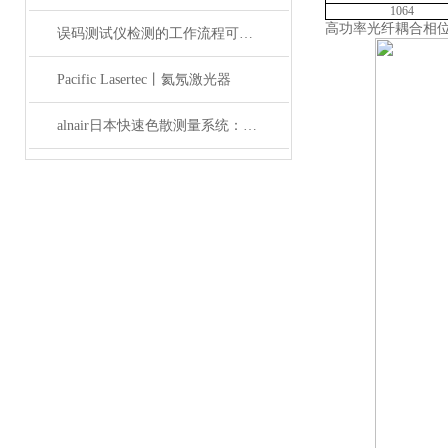
1064
高功率光纤耦合相
误码测试仪检测的工作流程可概括为以下几个步骤
Pacific Lasertec丨氦氖激光器
alnair日本快速色散测量系统：精准捕捉光学世界的瞬息万变