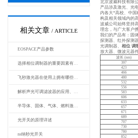
北京波威科技有限
产品涉及激光、光
内各大*高校、中
构及相关领域内的
波威公司始终坚持
相关文章
理念，与广大客户携
/ ARTICLE
我们的产品有：固
探测器、红外探测
光调制器、
相位 调
EOSPACE产品参数
放大器、微波元器
波长
(nm)
397
选择相位调制器的重要因素有哪些？你清楚吗？
423
466
飞秒激光器在使用上拥有哪些特点？
480
532
556
解析声光可调滤波器的应用、原理以及使用特点
583
606
633
半导体、固体、气体、燃料激光器有哪些典型应用？
657
671
689
光开关的原理详述
707
730
780
ns纳秒光开关
852