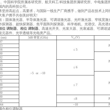
校、中国科学院所属各研究所、航天科工/科技集团所属研究所、中电集团
域内的高科技公司。
终坚持高起点，高要求，与国际一线生产厂商携手，做到产品在技术上同
大客户携手共创美好明天!
有：固体激光器、半导体激光器、可调谐激光器、光纤激光器、窄线宽激
外探测器、超快探测器、焦平面阵列探测器、科学相机、光谱仪、高光谱
相位 调制器
、
相位 调制器
、
高速光开关、光发大器、光衰减器、可调谐
波元器件、光学透镜等光电类产品。
V
(V)
(nm)
3dB
带宽
(GHz)
π
97
23
66
≤ 5
80
32
56
83
≤ 6
06
33
~5 or ~10
57
71
89
≤ 7
07
30
80
≤8
52
064
~10
耦合相位调制器