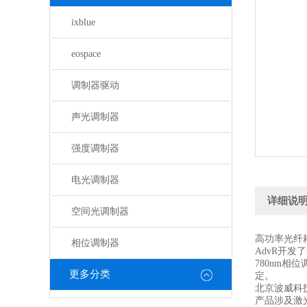
ixblue
eospace
调制器驱动
声光调制器
强度调制器
电光调制器
详细说
空间光调制器
高功率光纤
相位调制器
AdvR开
780nm
更多分类
定。
北京波威科
产品涉及激