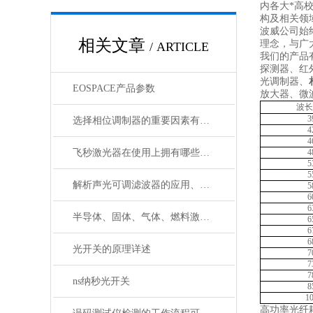
内各大*高
构及相关领
波威公司始
相关文章
理念，与广
/ ARTICLE
我们的产品
探测器、红
光调制器、
EOSPACE产品参数
放大器、微
波长
3
选择相位调制器的重要因素有哪些？你清楚吗？
4
4
飞秒激光器在使用上拥有哪些特点？
4
5
5
解析声光可调滤波器的应用、原理以及使用特点
5
6
6
半导体、固体、气体、燃料激光器有哪些典型应用？
6
6
6
光开关的原理详述
7
7
7
ns纳秒光开关
8
1
高功率光纤