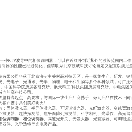
发了一种KTP波导中的相位调制器，可以在近红外到近紫外的波长范围内工作
相位调制器的性能已经过优化，但请联系北京波威科技讨论自定义配置以满
技有限公司坐落于北京海淀中关村高科技园区，是一家集生产、研发、销
光、光电子、光通讯、光学、物理、电子和生物等多个学科领域，可广泛
校、中国科学院所属各研究所、航天科工/科技集团所属研究所、中电集团
域内的高科技公司。
终坚持高起点，高要求，与国际一线生产厂商携手，做到产品在技术上同
大客户携手共创美好明天!
有：固体激光器、半导体激光器、可调谐激光器、光纤激光器、窄线宽激
外探测器、超快探测器、焦平面阵列探测器、科学相机、光谱仪、高光谱
相位调制器、相位调制器
、高速光开关、光发大器、光衰减器、可调谐滤
元器件、光学透镜等光电类产品。