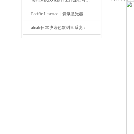
误码测试仪检测的工作流程可概括为以下几个步骤
Pacific Lasertec丨氦氖激光器
alnair日本快速色散测量系统：精准捕捉光学世界的瞬息万变