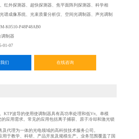
、红外探测器、超快探测器、焦平面阵列探测器、科学相
光谱成像系统、光束质量分析仪、空间光调制器、声光调制
器、高速光开关、光发大器、光衰减器、可调谐滤波器、波长
M-K0510-P48P48AB0
纤、红外光纤、能量光纤、微波放大器、微波元器件、光学
位调制器
品
5-01-07
系我们
在线咨询
。KTP波导的使用使调制器具有高功率处理和低Vπ。单模
足您的应用需求。常见的应用包括离子捕获、原子冷却和激光锁
售及代理为一体的光电领域的高科技技术服务公司。
应用于教学、科研、产品开发及规模生产。业务范围覆盖了国