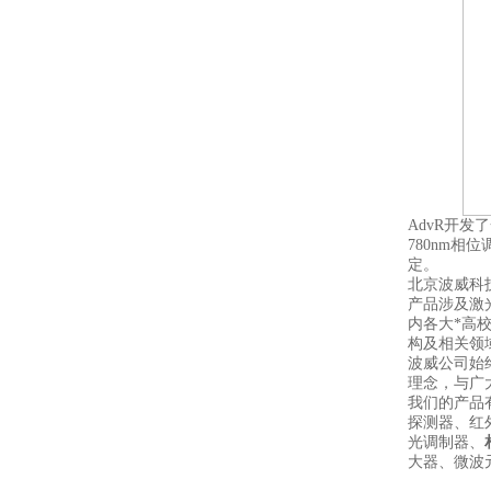
AdvR开
780nm
定。
北京波威科
产品涉及激
内各大*高
构及相关领
波威公司始
理念，与广
我们的产品
探测器、红
光调制器、
大器、微波