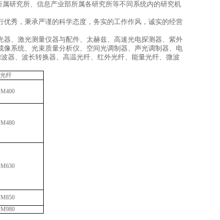
所属研究所、信息产业部所属各研究所等不同系统内的研究机
行优秀，秉承严谨的科学态度，务实的工作作风，诚实的经营
光器、激光测量仪器与配件、太赫兹、高速光电探测器、紫外
成像系统、光束质量分析仪、空间光调制器、声光调制器、电
滤波器、波长转换器、高温光纤、红外光纤、能量光纤、微波
光纤
PM400
PM480
PM630
PM850
PM980