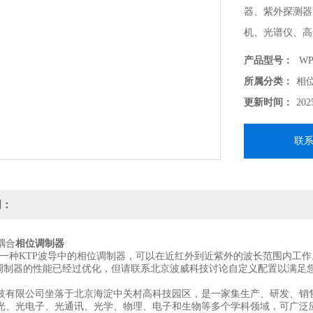
器、紫外探测器
机、光谱仪、高
器、相位 调制
产品型号：
WP
转换器、高温光
所属分类：
相
透镜等光电类产
更新时间：
202
联
明：
耦合
相位调制器
发了一种KTP波导中的相位调制器，可以在近红外到近紫外的波长范围内工作
相位调制器的性能已经过优化，但请联系北京波威科技讨论自定义配置以满
技有限公司坐落于北京海淀中关村高科技园区，是一家集生产、研发、销
光、光电子、光通讯、光学、物理、电子和生物等多个学科领域，可广泛