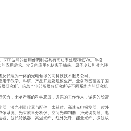
。KTP波导的使用使调制器具有高功率处理和低Vπ。单模
足您的应用需求。常见的应用包括离子捕获、原子冷却和激光锁
售及代理为一体的光电领域的高科技技术服务公司。
应用于教学、科研、产品开发及规模生产。业务范围覆盖了国
所属研究所、信息产业部所属各研究所等不同系统内的研究机
行优秀，秉承严谨的科学态度，务实的工作作风，诚实的经营
光器、激光测量仪器与配件、太赫兹、高速光电探测器、紫外
成像系统、光束质量分析仪、空间光调制器、声光调制器、电
波器、波长转换器、高温光纤、红外光纤、能量光纤、微波放