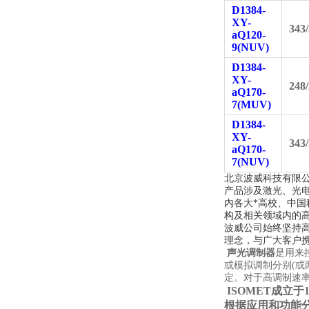
D1384-
XY-
343
aQ120-
9(NUV)
D1384-
XY-
248
aQ170-
7(MUV)
D1384-
XY-
343
aQ170-
7(NUV)
北京波威科技有限
产品涉及激光、光
内各大*高校、中
构及相关领域内的
波威公司始终坚持
理念，与广大客户携
声光调制器
是用来
或模拟调制分别(或
定。对于高调制速
ISOMET
成立于
根据应用和功能分为