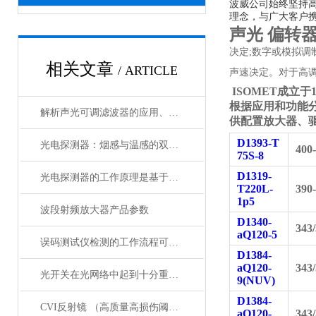
波威公司始终坚持
理念，与广大客户携
声光 偏转
决定;数字或模拟调
相关文章
/ ARTICLE
声速决定。对于高
ISOMET
成立于
根据应用和功能
解析声光可调滤波器的应用、原理以及使用特点
供配置放大器、
D1393-T
光电探测器：烟感与温感的双重角色
400
75S-8
D1319-
光电探测器的工作原理是基于光电效应
T220L-
390
1p5
波段射频放大器产品参数
D1340-
343
aQ120-5
误码测试仪检测的工作流程可概括为以下几个步骤
D1384-
aQ120-
343
光开关在光网络中起到十分重要的作用
9(NUV)
D1384-
CVI反射镜 （高质量高损伤阈值反射镜）产品介绍
aQ120-
343