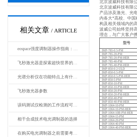
北京波威科技有限公
北京波威科技有限
产品涉及激光、光
内各大*高校、中
构及相关领域内的
相关文章
波威公司始终坚持
/ ARTICLE
理念，与广大客户携
型号
eospace强度调制器操作指南：从基础到进阶的完整流程
IMP-785-0.5-PM
IMP-785-20-PM
IMP-785-20-PM-HER
IMP-785-40-PM
飞秒激光器是探索超快世界的利器
IMP-785-40-PM-HER
IMP-850-0.2-ULD
IMP-850-0.5-PM
IMP-850-0.5-PM-HER
光谱分析仪在功能特点上有什么杰出表现？
IMP-850-5-PM
IMP-850-10-PM
IMP-850-10-PM-HER
飞秒激光器参数
IMP-850-20-PM
IMP-850-20-PM-HER
IMP-850-40-PM
IMP-850-40-PM-HER
误码测试仪检测的工作流程可概括为以下几个步骤
IMP-1064-10-PM
IMP-1064-10-PM-HER
IMP-1064-10B-PM-HER
IMP-1064-15-PM
相干合成技术电光调制器的选择
IMP-1064-20-PM
IMP-1064-40-PM
IMP-1064-40-PM-HER
在购买电光调制器之前需要考虑许多性质