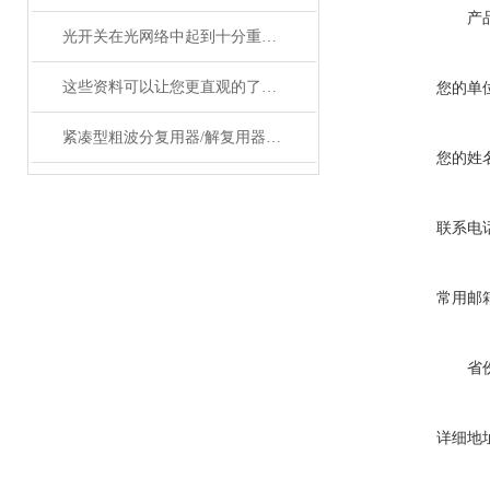
产
光开关在光网络中起到十分重要的作用
这些资料可以让您更直观的了解什么是电光调制器！
您的单
紧凑型粗波分复用器/解复用器（双面）产品参数
您的姓
联系电
常用邮
省
详细地