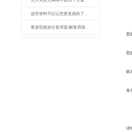
光开关在光网络中起到十分重要的作用
这些资料可以让您更直观的了解什么是电光调制器！
紧凑型粗波分复用器/解复用器（双面）产品参数
您
您
联
常
详