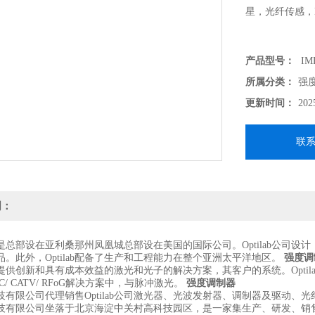
星，光纤传感，H
产品型号：
IMP
所属分类：
强
更新时间：
202
联
明：
b公司是总部设在亚利桑那州凤凰城总部设在美国的国际公司。Optilab公
。此外，Optilab配备了生产和工程能力在整个亚洲太平洋地区。
强度调
b公司提供创新和具有成本效益的激光和光子的解决方案，其客户的系统。Opti
C/ CATV/ RFoG解决方案中，与脉冲激光。
强度调制器
技有限公司代理销售Optilab公司激光器、光波发射器、调制器及驱动
技有限公司坐落于北京海淀中关村高科技园区，是一家集生产、研发、销