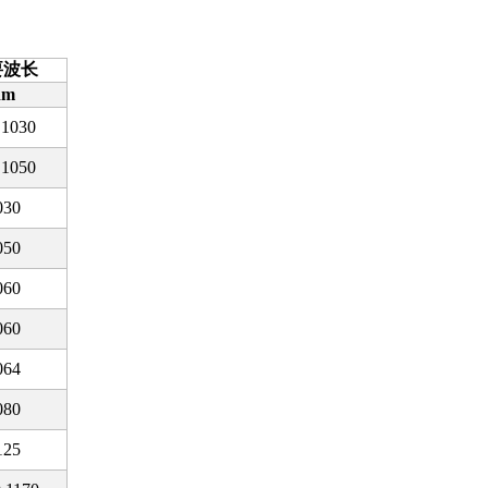
要波长
nm
,1030
,1050
030
050
060
060
064
080
125