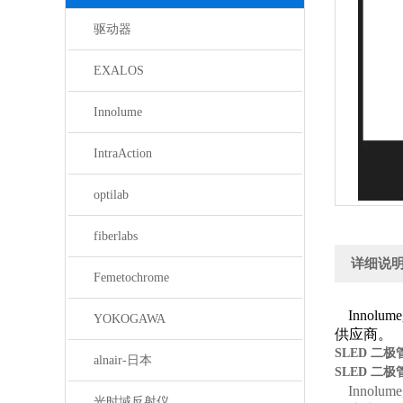
驱动器
EXALOS
Innolume
IntraAction
optilab
fiberlabs
详细说
Femetochrome
Innolume
YOKOGAWA
供应商。
SLED 二极
alnair-日本
SLED 二极
Innolume
光时域反射仪