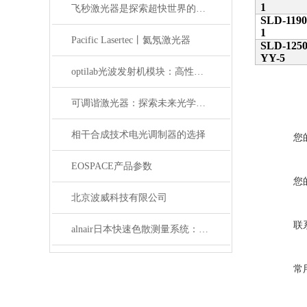
1
飞秒激光器是探索超快世界的利器
SLD-1190
1
Pacific Lasertec丨氦氖激光器
SLD-1250
YY-5
optilab光波发射机模块：高性能通信的核心组件
可调谐激光器：探索未来光学应用的无限可能
相干合成技术电光调制器的选择
您
EOSPACE产品参数
您
北京波威科技有限公司
联
alnair日本快速色散测量系统：精准捕捉光学世界的瞬息万变
常