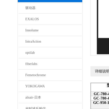
驱动器
EXALOS
Innolume
IntraAction
optilab
fiberlabs
详细说
Femetochrome
YOKOGAWA
GC-780-
alnair-日本
GC-780-
GC-950-1
光时域反射仪