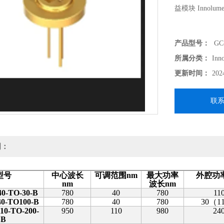
益模块 Innolum
产品型号：
GC-
所属分类：
Inn
更新时间：
202
联
明：
型号
中心波长
可调范围
nm
最大功率
外腔功
nm
波长
nm
40-TO-30-B
780
40
780
11
40-TO100-B
780
40
780
30
（
1
10-TO-200-
950
110
980
24
B