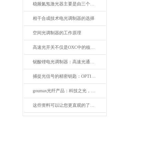
稳频氦氖激光器主要是由三个部分组成
相干合成技术电光调制器的选择
空间光调制器的工作原理
高速光开关不仅是OXC中的核心器件，它还广泛应用于这些领域
铌酸锂电光调制器：高速光通信的关键技术
捕捉光信号的精密钥匙：OPTILAB光电探测器解析
goumax光纤产品：科技之光，照亮光通信未来
这些资料可以让您更直观的了解什么是电光调制器！